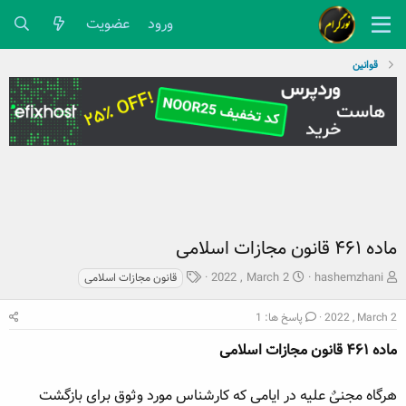
ورود
عضویت
قوانین
ماده ۴۶۱ قانون مجازات اسلامی
ش
ت
ب
2022 , March 2
hashemzhani
قانون مجازات اسلامی
ر
ا
ر
و
ر
چ
2022 , March 2
پاسخ ها: 1
ع
ی
س
ک
ماده ۴۶۱ قانون مجازات اسلامی
خ
پ
ن
ش
ه
ن
ر
ا
هرگاه مجنیٌ علیه در ایامی که کارشناس مورد وثوق برای بازگشت
د
و