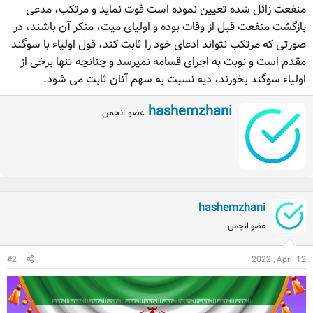
منفعت زائل شده تعیین نموده است فوت نماید و مرتکب، مدعی
ه
ع
م
بازگشت منفعت قبل از وفات بوده و اولیای میت، منکر آن باشند، در
و
صورتی که مرتکب نتواند ادعای خود را ثابت کند، قول اولیاء با سوگند
ض
مقدم است و نوبت به اجرای قسامه نمیرسد و چنانچه تنها برخی از
و
اولیاء سوگند بخورند، دیه نسبت به سهم آنان ثابت می شود.
ع
W
hashemzhani
عضو انجمن
r
i
t
t
e
n
b
hashemzhani
y
عضو انجمن
#2
2022 , April 12