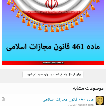
برای ارسال پاسخ شما باید وارد سیستم شوید.
موضوعات مشابه
م
ماده ۶۸۰ قانون مجازات اسلامی
ط
hassan_reza
قوانین