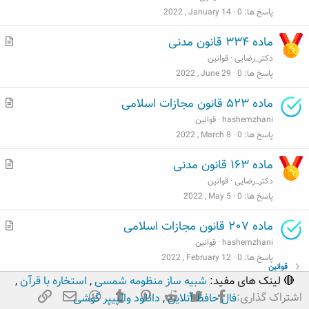
ل
پاسخ ها
0
2022 , January 14
ب
م
ماده ۳۳۴ قانون مدنی
ط
دکتر_رضایی
قوانین
ل
پاسخ ها
0
2022 , June 29
ب
م
ماده ۵۲۳ قانون مجازات اسلامی
ط
hashemzhani
قوانین
ل
پاسخ ها
0
2022 , March 8
ب
م
ماده ۱۶۳ قانون مدنی
ط
دکتر_رضایی
قوانین
ل
پاسخ ها
0
2022 , May 5
ب
م
ماده ۲۰۷ قانون مجازات اسلامی
ط
hashemzhani
قوانین
ل
پاسخ ها
0
2022 , February 12
قوانین
ب
🔴 لینک های مفید:
شبیه ساز منظومه شمسی
,
استخاره با قرآن
,
فیسبوک
تویتر
Reddit
Pinterest
Tumblr
ایمیل
WhatsApp
لینک
اشتراک گذاری:
فال حافظ آنلاین
,
دانلود والپیپر گوشی