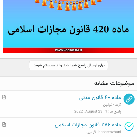
برای ارسال پاسخ شما باید وارد سیستم شوید.
موضوعات مشابه
م
ماده ۴۰ قانون مدنی
ط
گرند
قوانین
ل
پاسخ ها
1
2022 , August 23
ب
م
ماده ۲۷۶ قانون مجازات اسلامی
ط
hashemzhani
قوانین