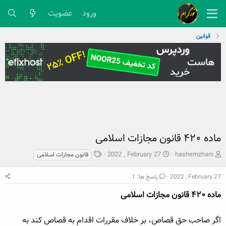
ورود
عضویت
قوانین
ماده ۴۲۰ قانون مجازات اسلامی
ش
ت
ب
2022 , February 27
hashemzhani
قانون مجازات اسلامی
ر
ا
ر
و
ر
چ
2022 , February 27
پاسخ ها: 1
ع
ی
س
ک
ماده ۴۲۰ قانون مجازات اسلامی
خ
پ
ن
ش
ه
ن
ر
ا
اگر صاحب حق قصاص، بر خلاف مقررات اقدام به قصاص کند به
د
و