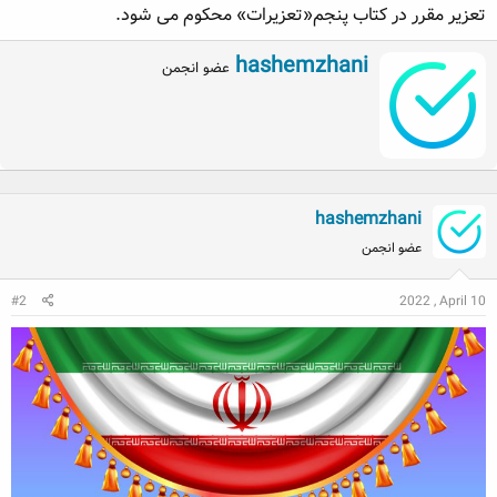
تعزیر مقرر در کتاب پنجم«تعزیرات» محکوم می شود.
ه
ع
م
W
hashemzhani
و
عضو انجمن
r
ض
i
و
t
ع
t
e
n
b
hashemzhani
y
عضو انجمن
#2
2022 , April 10