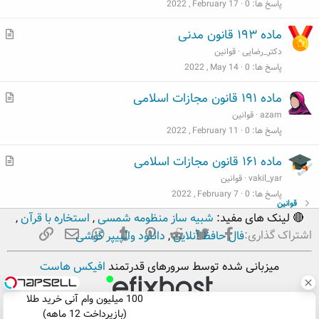
ل
پاسخ ها
0
2022 , February 17
ب
م
ماده ۱۹۳ قانون مدنی
ط
دکتر_رضایی
قوانین
ل
پاسخ ها
0
2022 , May 14
ب
م
ماده ۱۹۱ قانون مجازات اسلامی
ط
azam
قوانین
ل
پاسخ ها
0
2022 , February 11
ب
م
ماده ۱۶۱ قانون مجازات اسلامی
ط
vakil_yar
قوانین
ل
پاسخ ها
0
2022 , February 7
قوانین
ب
🔴 لینک های مفید:
شبیه ساز منظومه شمسی
,
استخاره با قرآن
,
فیسبوک
تویتر
Reddit
Pinterest
Tumblr
ایمیل
WhatsApp
لینک
اشتراک گذاری:
فال حافظ آنلاین
,
دانلود والپیپر گوشی
میزبانی شده توسط سرورهای قدرتمند
افیکس هاست
100 میلیون وام آنی خرید طلا
(بازپرداخت 12 ماهه)