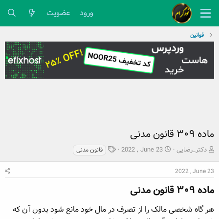
ورود
عضویت
قوانین
ماده ۳۰۹ قانون مدنی
ش
ت
ب
دکتر_رضایی
2022 , June 23
قانون مدنی
ر
ا
ر
و
ر
چ
2022 , June 23
ع
ی
س
ک
ماده ۳۰۹ قانون مدنی​
خ
پ
ن
ش
ه
ن
ر
ا
هر گاه شخصی مالک را از تصرف در مال خود مانع شود بدون آن که
د
و