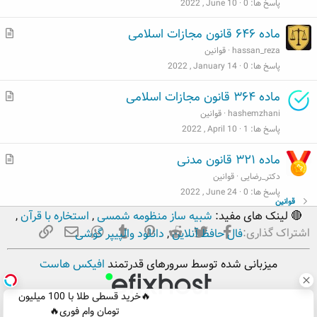
ل
پاسخ ها
0
2022 , June 10
ب
م
ماده ۶۴۶ قانون مجازات اسلامی
ط
hassan_reza
قوانین
ل
پاسخ ها
0
2022 , January 14
ب
م
ماده ۳۶۴ قانون مجازات اسلامی
ط
hashemzhani
قوانین
ل
پاسخ ها
1
2022 , April 10
ب
م
ماده ۳۲۱ قانون مدنی
ط
دکتر_رضایی
قوانین
ل
پاسخ ها
0
2022 , June 24
قوانین
ب
🔴 لینک های مفید:
شبیه ساز منظومه شمسی
,
استخاره با قرآن
,
فیسبوک
تویتر
Reddit
Pinterest
Tumblr
ایمیل
WhatsApp
لینک
اشتراک گذاری:
فال حافظ آنلاین
,
دانلود والپیپر گوشی
میزبانی شده توسط سرورهای قدرتمند
افیکس هاست
🔥خرید قسطی طلا با 100 میلیون
تومان وام فوری🔥