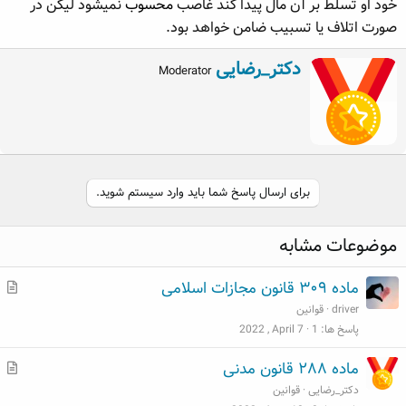
خود او تسلط بر آن مال پیدا کند غاصب
محسوب
نمیشود لیکن ‌در
ه
ع
صورت اتلاف یا تسبیب ضامن خواهد بود.
م
و
W
دکتر_رضایی
ض
Moderator
r
و
i
ع
t
t
e
n
b
برای ارسال پاسخ شما باید وارد سیستم شوید.
y
موضوعات مشابه
م
ماده ۳۰۹ قانون مجازات اسلامی
ط
driver
قوانین
ل
پاسخ ها
1
2022 , April 7
ب
م
ماده ۲۸۸ قانون مدنی
ط
دکتر_رضایی
قوانین