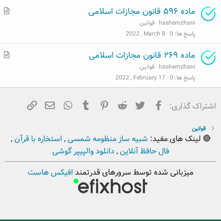
ب
م
ماده ۵۹۶ قانون مجازات اسلامی
ط
hashemzhani
قوانین
ل
پاسخ ها
0
2022 , March 8
ب
م
ماده ۲۶۹ قانون مجازات اسلامی
ط
hashemzhani
قوانین
ل
پاسخ ها
0
2022 , February 17
ب
فیسبوک
تویتر
Reddit
Pinterest
Tumblr
ایمیل
WhatsApp
لینک
اشتراک گذاری:
قوانین
🔴 لینک های مفید:
شبیه ساز منظومه شمسی
,
استخاره با قرآن
,
فال حافظ آنلاین
,
دانلود والپیپر گوشی
میزبانی شده توسط سرورهای قدرتمند
افیکس هاست