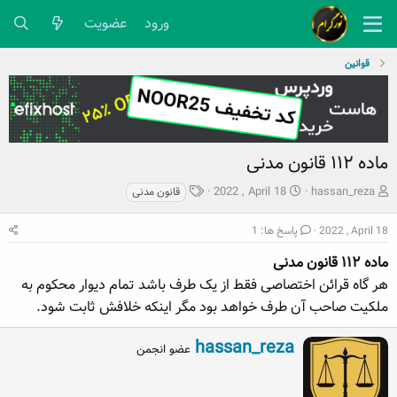
ورود
عضویت
قوانین
ماده ۱۱۲ قانون مدنی
ش
ت
ب
2022 , April 18
hassan_reza
قانون مدنی
ر
ا
ر
و
ر
چ
2022 , April 18
پاسخ ها: 1
ع
ی
س
ک
ماده ۱۱۲ قانون مدنی
خ
پ
ن
ش
ه
هر گاه قرائن اختصاصی فقط از یک طرف باشد تمام دیوار محکوم به
ن
ر
ا
ملکیت صاحب آن طرف خواهد بود مگر اینکه خلافش ثابت‌ شود.
د
و
ه
ع
W
hassan_reza
م
عضو انجمن
r
و
i
ض
t