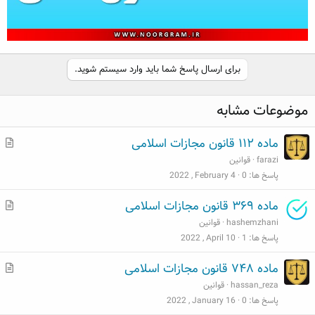
برای ارسال پاسخ شما باید وارد سیستم شوید.
موضوعات مشابه
م
ماده ۱۱۲ قانون مجازات اسلامی
ط
farazi
قوانین
ل
پاسخ ها
0
2022 , February 4
ب
م
ماده ۳۶۹ قانون مجازات اسلامی
ط
hashemzhani
قوانین
ل
پاسخ ها
1
2022 , April 10
ب
م
ماده ۷۴۸ قانون مجازات اسلامی
ط
hassan_reza
قوانین
ل
پاسخ ها
0
2022 , January 16