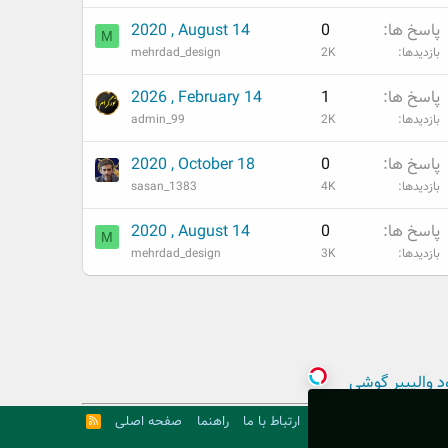
پاسخ ها
0
2020 , August 14
M
بازدیدها
2K
mehrdad_design
پاسخ ها
1
2026 , February 14
بازدیدها
2K
admin_99
پاسخ ها
0
2020 , October 18
بازدیدها
4K
sasan_1383
پاسخ ها
0
2020 , August 14
M
بازدیدها
3K
mehrdad_design
د والپیپر گوشی
ارتباط با ما
راهنما
صفحه اصلی
R
S