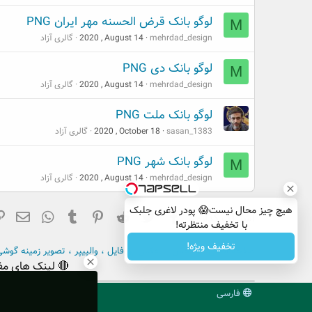
لوگو بانک قرض الحسنه مهر ایران PNG
M
mehrdad_design
2020 , August 14
گالری آزاد
لوگو بانک دی PNG
M
mehrdad_design
2020 , August 14
گالری آزاد
لوگو بانک ملت PNG
sasan_1383
2020 , October 18
گالری آزاد
لوگو بانک شهر PNG
M
mehrdad_design
2020 , August 14
گالری آزاد
هیچ چیز محال نیست😱 پودر لاغری جلبک
فیسبوک
تویتر
Reddit
Pinterest
Tumblr
ایم
hatsApp
اشتراک گذاری:
با تخفیف منتظرته!
تخفیف ویژه!
صفحه اصلی
انجمن
عکس پروفایل ، والپیپر ، تصویر زمینه گوش
🔴 لینک های مف
فارسی
میز