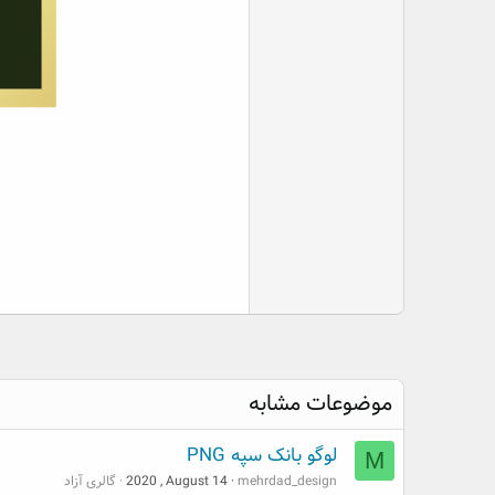
موضوعات مشابه
لوگو بانک سپه PNG
M
mehrdad_design
2020 , August 14
گالری آزاد