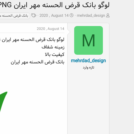
لوگو بانک قرض الحسنه مهر ایران PNG
ش
ت
ب
2020 , August 14
mehrdad_design
بانک قرض الحسنه مه
ر
ا
ر
و
ر
چ
2020 , August 14
ع
ی
س
M
ک
خ
پ
لوگو بانک قرض الحسنه مهر ایران PNG
ن
ش
ه
زمینه شفاف
ن
ر
ا
کیفیت
بالا
د
و
mehrdad_design
بانک قرض الحسنه مهر ایران
ه
ع
تازه وارد
م
و
ض
و
ع