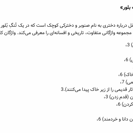
لور»​
یک مجموعه واژگانی متفاوت، تاریخی و افسانه‌ای را معرفی می‌کند. واژگا
،
6،
ک) 6،
) 7،
 قدیمی را از زیر خاک پیدا می‌کنند).3
قدم زدن) 3،
دن) 6،
دانا و خردمند) 6،