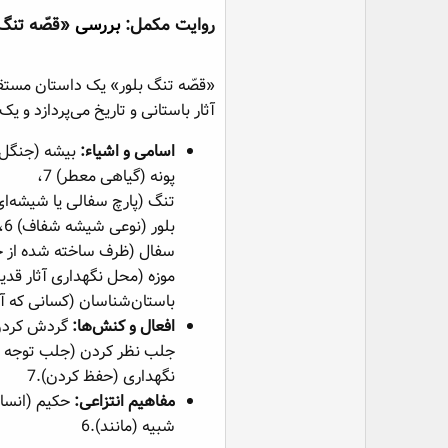
روایت مکمل:
بررسی
«قصّه تنگ ب
آثار باستانی و تاریخ می‌پردازد و 
اسامی و اشیاء:
بیشه (جنگل) 3
پونه (گیاهی معطر) 7،
تنگ (پارچ سفالی یا شیشه‌ای) 
بلور (نوعی شیشه شفاف) 6،
سفال (ظرف ساخته شده از خا
موزه (محل نگهداری آثار قدیمی
باستان‌شناسان (کسانی که آثار
افعال و کنش‌ها:
گردش کردن (
جلب نظر کردن (جلب توجه کر
نگهداری (حفظ کردن).7
مفاهیم انتزاعی:
حکیم (انسان 
شبیه (مانند).6