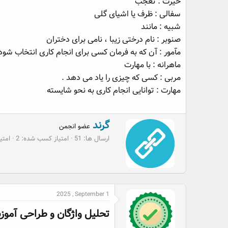
حیرت : تعجب
سفالی : ظرف یا اشیای گلی
شبیه : مانند
صنوبر : نام درختی زیبا ، نامی برای دختران
مآمور : آن که به فرمان کسی برای انجام کاری انتخاب شود 
ماهرانه : با مهارت
مربی : کسی که چیزی را یاد می دهد .
مهارت : توانایی انجام کاری به نحو شایسته
W
گرند
عضو انجمن
r
ارسال ها
51
امتیاز کسب شده
2
امتیا
i
t
t
e
n
b
2025 , September 1
y
تحلیل واژگان و طراحی آموز