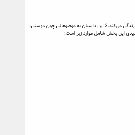
«قصّه تنگ بلور» یک داستان مستقل درباره دختری به نام صنوبر و دخترکی کوچک است که در یک تُنگِ بُلور زندگی می‌کند.3 این داستان به موضوعاتی چون دوستی،
ن کلیدی این بخش شامل موارد زیر است: