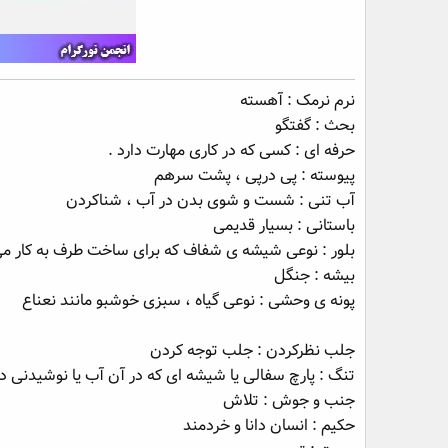
نرم نرمک : آهسته
بحث : گفتگو
حرفه ای : کسی که در کاری مهارت دارد .
پیوسته : پی درپی ، پشت سرهم
آب تنی : شست و شوی بدن در آب ، شناکردن
باستانی : بسیار قدیمی
بلور : نوعی شیشه ی شفاف که برای ساخت طرف به کار می
بیشه : جنگل
پونه ی وحشی : نوعی گیاه ، سبزی خوشبو مانند نعناع
جلب نظرکردن : جلب توجه کردن
تنگ : پارچ سفالی یا شیشه ای که در آن آب یا نوشیدنی دی
جنب و جوش : تلاش
حکیم : انسان دانا و خردمند