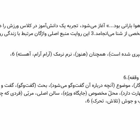
وا بارانی بود...» آغاز می‌شود، تجربه یک دانش‌آموز در کلاس ورزش را د
حرفه‌ای و در نهایت به یک تجربه شخصی از شنا می‌انجامد.3 این روایت منب
ی شده است)، همچنان (هنوز)، نرم نرمک (آرام آرام، آهسته) 6،
قفه).6
گار)، موضوع (آنچه درباره آن گفت‌وگو می‌شود)، بحث (گفت‌وگو)، گفت و
ارت دارد)، محلّ مخصوص (جایگاه ویژه)، سالن اصلی، مربّی (فردی که چی
و جوش (تلاش، تحرک) 6،