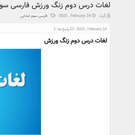
لغات درس دوم زنگ ورزش فارسی سوم 
ش
ت
ب
گرند
2022 , February 24
فارسی سوم ابتدایی
ر
ا
ر
و
ر
چ
2022 , February 24
پاسخ ها: 2
ع
ی
س
ک
خ
پ
لغات درس دوم زنگ ورزش​
ن
ش
ه
ن
ر
ا
د
و
ه
ع
م
و
ض
و
ع