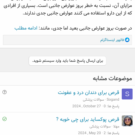
مزایای آن، نسبت به خطر بروز عوارض جانبی است. بسیاری از افرادی
که از این دارو استفاده می کنند عوارض جانبی جدی ندارند.
در صورت بروز عوارض جانبی بعید اما جدی، مانند:
ادامه مطلب
R
فالوور اینستاگرام
e
a
c
برای ارسال پاسخ شما باید وارد سیستم شوید.
t
i
o
موضوعات مشابه
n
s
:
س
قرص برای دندان درد و عفونت
S
و
Sogand
سوالات پزشکی
ا
پاسخ ها
0
2024 , October 27
ل
S
قرص پوکساید برای چی خوبه ?
o
مهلا
سوالات پزشکی
l
پاسخ ها
2
2024 , May 20