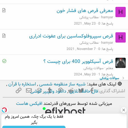
v
م
معرفی قرص های فشار خون
H
e
ط
hamyar
مطالب پزشکی
d
ل
پاسخ ها
0
2021 , May 23
ب
م
قرص سیپروفلوکساسین برای عفونت ادراری
H
ط
hamyar
مطالب پزشکی
ل
پاسخ ها
0
2021 , November 7
ب
S
قرص آسیکلوویر 400 برای چیست ؟
o
معلم
سوالات پزشکی
l
پاسخ ها
1
2024 , May 20
سوالات پزشکی
v
🔴 لینک های مفید:
شبیه ساز منظومه شمسی
,
استخاره با قرآن
,
e
فیسبوک
تویتر
Reddit
Pinterest
Tumblr
ایمیل
WhatsApp
لینک
اشتراک گذاری:
فال حافظ آنلاین
,
دانلود والپیپر گوشی
d
میزبانی شده توسط سرورهای قدرتمند
افیکس هاست
فقط با یک برگ چک، همین امروز وام
بگیر