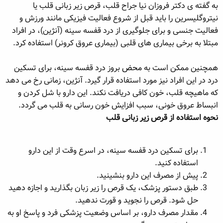
به گفته ی دکتر فروزان نیا جراح قلب، قرص زیر زبانی قلب یا
ه
ع
نیتروگلیسرین را باید قبل از شروع فعالیت فیزیکی مانند ورزش و
م
و
فعالیت جنسی و برای جلوگیری از درد قفسه سینه (آنژین)، در افراد
ض
مبتلا به برخی بیماری های قلبی (بیماری عروق کرونر) استفاده کرد.
و
ع
همچنین ممکن است به
محض
بروز درد قفسه سینه، برای تسکین
درد در این افراد نیز مورد استفاده قرار گیرد. آنژین، زمانی رخ می دهد
که ماهیچه قلب، خون کافی دریافت نکند. این دارو با شل کردن و
انبساط عروق خونی، سبب افزایش خون رسانی به قلب می گردد.
نحوه استفاده از قرص زیر زبانی قلب
برای تسکین درد قفسه سینه، در اسرع وقت از این دارو
استفاده کنید.
پیش از مصرف این دارو بنشینید.
طبق دستور پزشک، یک قرص را زیر زبان بگذارید و اجازه دهید
حل شود. قرص را نجوید و قورت ندهید.
مقدار مصرف دارو، بر اساس وضعیت پزشکی فرد و پاسخ او به