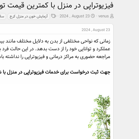
فیزیوتراپی در منزل با کمترین قیمت 
ش
ت
ب
2024 , August 23
venus
آزمایش خون در منزل کرج
سلا
ر
ا
ر
و
ر
چ
2024 , August 23
ع
ی
س
ک
خ
پ
زمانی که نواحی مختلفی از بدن به دلایل مختلف مانند ب
ن
ش
ه
عملکرد و توانایی خود را از دست بدهد. در این حالت فرد ب
ن
ر
ا
مراجعه حضوری به مراکز درمانی و فیزیوتراپی را نداشته ب
د
و
ه
ع
م
جهت ثبت درخواست برای خدمات فیزیوتراپی در منزل با شماره (09128601231) تماس
و
ض
و
ع