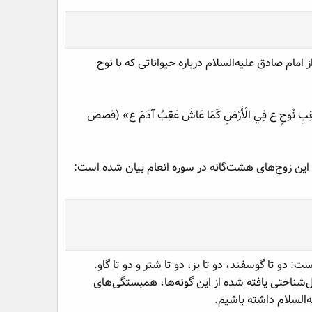
م صادق علیه‌السلام درباره حیواناتی که با نوح
َعِيشَةً لِعَقِبِ نُوحٍ ع فِي الْأَرْضِ كَمَا عَاشَ عَقِبُ آدَمَ ع» (قصص
ین زوج‌های هشت‌گانه در سوره انعام بیان شده است:
: دو تا گوسفند، دو تا بز، دو تا شتر و دو تا گاو.
ل‌شناختی یافته شده از این گونه‌ها، همبستگی‌های
ه‌السلام داشته باشیم.