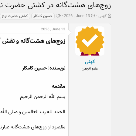
زوج‌های هشت‌گانه در کشتی حضرت نو
ش
ت
ب
کهنی
2026 , June 13
حسین کامکار
کشتی حضرت نوح
ر
ا
ر
و
ر
چ
2026 , June 13
ع
ی
س
ک
خ
پ
زوج‌های هشت‌گانه و نقش آن
ن
ش
ه
ن
ر
ا
د
و
کهنی
ه
ع
نویسنده: حسین کامکار
عضو انجمن
م
و
ض
مقدمه​
و
ع
بسم الله الرحمن الرحيم
الحمد لله رب العالمين و صلى الله 
مقصود از زوج‌های هشت‌گانه عبارتند 