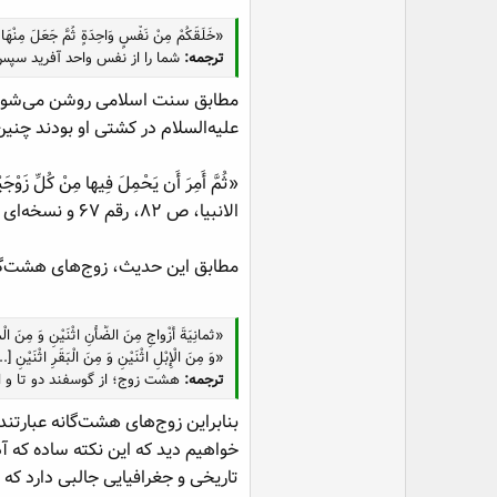
«خَلَقَكُمْ مِنْ نَفْسٍ وَاحِدَةٍ ثُمَّ جَعَلَ مِنْهَا زَو
ترجمه:
شما را از نفس واحد آفرید سپس 
مطابق سنت اسلامی روشن می‌شود که 
علیه‌السلام در کشتی او بودند چنی
«ثُمَّ أَمِرَ أَن يَحْمِلَ فِيها مِنْ كُلِّ زَوْج
الانبیا، ص ۸۲، رقم ۶۷ و نسخه‌ای دیگر از حدیث در تفسیر عیاشی، ج ۲، ص ۱۴۷-۱۴۸ رقم ۲۶).
مطابق این حدیث، زوج‌های هشت‌گا
«ثمانِيَةَ أَزْواجِ مِنَ الضَّأْنِ اثْنَيْنِ وَ مِنَ الْمَ
«وَ مِنَ الْإِبْلِ اثْنَيْنِ وَ مِنَ الْبَقَرِ اثْنَيْنِ [.
ترجمه:
هشت زوج؛ از گوسفند دو تا و از بز 
بنابراین زوج‌های هشت‌گانه عبارتند 
خواهیم دید که این نکته ساده که آ
تاریخی و جغرافیایی جالبی دارد که 