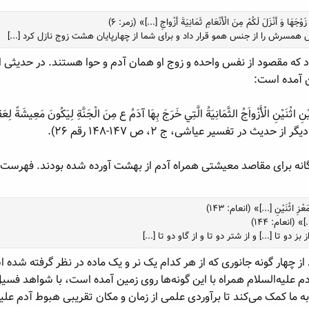
ْجَهَا وَ أَنْزَلَ لَكُمْ مِنَ الْأَنْعَامِ ثَمَانِيَةَ أَزْواجِ [...]» (زمر: ۶)
همسرش را از جنس همو قرار داد و برای شما از چهارپایان هشت زوج نازل کرد [...]
مقصود از نفس واحده و زوج او همان آدم و حوا هستند. در حدیثی از اما
ن آمده است:
َيْنِ اثْنَيْنِ الْأَزْواَجُ الثَّمَانِيَةُ الَّتِي خَرَجَ بِهَا آدَمُ ع مِنَ الْجَنَّةِ لِيَكُونَ م
نه برای مقاصد معیشتی همراه آدم از بهشت آورده شده بودند. فهرست ا
عْزِ اثْنَيْنِ [...]» (انعام: ۱۴۳)
..]» (انعام: ۱۴۴)
دو تا [...] و از شتر دو تا و از گاو دو تا [...]
از چهار گونه جانوری که از هر کدام یک نر و یک ماده در نظر گرفته شده است
دم علیه‌السلام همراه با این گونه‌ها روی زمین آمده است، با شواهد فسی
به ما کمک می‌کند تا برآوردی علمی از زمان و مکان تقریبی هبوط آدم علی