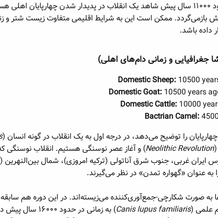
به تعبیر دیگر می‌توان گفت در حدود ۱۱۰۰۰ سال پیش شاهد یک انقلاب در پدیدار شدن چ
 ما نهایتاً به ۴۵۰۰ سال پیش بازمی‌گردد. ممکن است این به شرایط اقلیمی متفاوت زیس
ر داده باشد.
ا جغرافیایی و زمانی دام‌های اهلی)​
Domestic Sheep:
10500 years
Domestic Goat:
10500 years ago
Domestic Cattle:
10000 years
Bactrian Camel:
4500 
چهارپایان را توضیح می‌دهد، در درجه اول به یک انقلاب در گونه انسان (
s
(
Neolithic Revolution
) و آغاز عصر نوسنگی هستیم. انقلاب نوسنگی که 
س ایران غربی، جنوب شرق آناتولی (ترکیه امروزی)، شمال بین‌النهرین (
ه عنوان «گهواره تمدن» در نظر می‌گیرند.
ها به صورت شکارچی-جمع‌آوری‌کننده می‌زیسته‌اند. در این دوره هم ساب
 علمی (
Canis lupus familiaris
) به زمانی در حدو