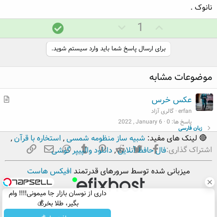
نانوک .
ر
ر
پ
1
ا
ا
ا
ی
ی
س
برای ارسال پاسخ شما باید وارد سیستم شوید.
م
م
خ
ث
ن
د
موضوعات مشابه
ب
ف
ر
ت
ی
س
م
عکس خرس
ت
ط
erfan
گالری آزاد
ل
پاسخ ها
0
2022 , January 6
زبان فارسی
ب
🔴 لینک های مفید:
شبیه ساز منظومه شمسی
,
استخاره با قرآن
,
فیسبوک
تویتر
Reddit
Pinterest
Tumblr
ایمیل
WhatsApp
لینک
اشتراک گذاری:
فال حافظ آنلاین
,
دانلود والپیپر گوشی
میزبانی شده توسط سرورهای قدرتمند
افیکس هاست
داری از نوسان بازار جا میمونی!!!! وام
بگیر، طلا بخر💰