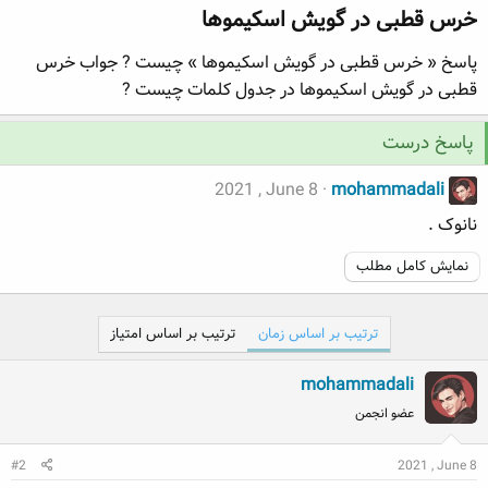
خرس قطبی در گویش اسکیموها​
ه
ع
م
پاسخ « خرس قطبی در گویش اسکیموها » چیست ? جواب خرس
و
ض
قطبی در گویش اسکیموها در جدول کلمات چیست ?
و
ع
پاسخ درست
2021 , June 8
mohammadali
نانوک .
نمایش کامل مطلب
ترتیب بر اساس زمان
ترتیب بر اساس امتیاز
mohammadali
عضو انجمن
#2
2021 , June 8