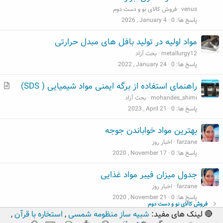
venus
فروش کالای نو و دست دوم
پاسخ ها
0
2026 , January 4
مواد اولیه در تولید بافل های مبدل حرارتی
metallurgy12
بحث آزاد
پاسخ ها
0
2022 , January 24
م
راهنمای استفاده از برگه ایمنی مواد شیمیایی ( SDS)
ط
mohandes_shimi
بحث آزاد
ل
پاسخ ها
0
2023 , April 21
ب
بهترین مواد خواباندن جوجه
farzane
اخبار روز
پاسخ ها
0
2020 , November 17
جدول میزان فیبر مواد غذایی
farzane
اخبار روز
پاسخ ها
0
2020 , November 21
فروش کالای نو و دست دوم
🔴 لینک های مفید:
شبیه ساز منظومه شمسی
,
استخاره با قرآن
,