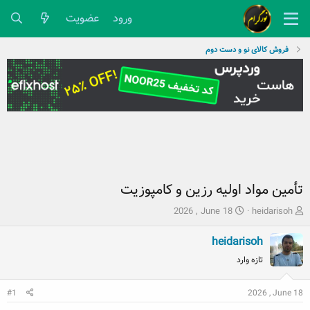
ورود
عضویت
فروش کالای نو و دست دوم
تأمین مواد اولیه رزین و کامپوزیت
ش
ت
2026 , June 18
heidarisoh
ر
ا
و
ر
heidarisoh
ع
ی
تازه وارد
ک
خ
ن
ش
ن
2026 , June 18
ر
#1
د
و