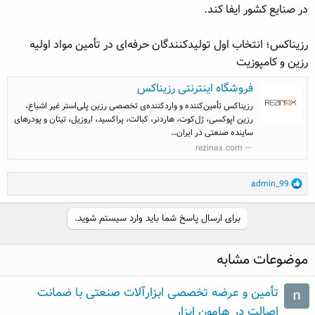
در صنایع کشور ایفا کند.
رزیناکس؛ انتخاب اول تولیدکنندگان حرفه‌ای در تأمین مواد اولیه
رزین و کامپوزیت
فروشگاه اینترنتی رزیناکس
رزیناکس تأمین‌کننده و واردکننده‌ی تخصصی رزین پلی‌استر غیر اشباع،
رزین اپوکسی، ژل‌کوت، هاردنر، کبالت، پراکسید، اروزیل، تیتان و پودرهای
ساینده صنعتی در ایران…
rezinax.com
R
admin_99
e
a
برای ارسال پاسخ شما باید وارد سیستم شوید.
c
t
i
موضوعات مشابه
o
n
s
تأمین و عرضه تخصصی ابزارآلات صنعتی با ضمانت
:
اصالت در هامون ابزار