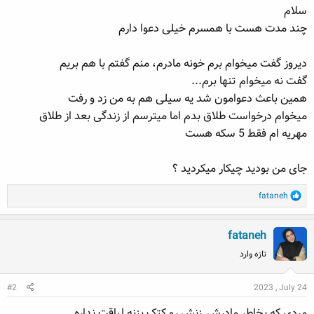
سلام
ه
ع
م
چند مدت هست با همسرم خیلی دعوا دارم
و
ض
دیروز گفت میخوام برم خونه مادرم، منم گفتم با هم بریم
و
گفت نه میخوام تنها برم...
ع
همین باعث دعوامون شد یه سیلی هم به من زد و رفت
میخوام درخواست طلاق بدم اما میترسم از زندگی بعد از طلاق
مهریه ام فقط 5 سکه هست
جای من بودید چیکار میکردید ؟
R
fataneh
e
a
fataneh
c
t
تازه وارد
i
o
#2
2023 , July 24
n
s
مردی که بخاطر مادرش, زنش رو کتک بزنه لیاقت نداره