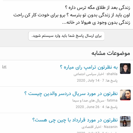
زندگی بعد از طلاق مگه ترس داره ؟
اون باید از زندگی بدون تو بترسه ؟ برو برای خودت کار کن راحت
زندگی بدون وجود ی هیولا در خانه...
برای ارسال پاسخ شما باید وارد سیستم شوید.
موضوعات مشابه
ن
به نظرتون ترامپ رای میاره ؟
ظ
shahla
اخبار سیاسی اجتماعی
ر
پاسخ ها
7
2020 , July 14
س
نظرتون در مورد سریال دردسر والدین چیست ؟
ن
fatima
سریال های صدا و سیما
ج
پاسخ ها
4
2020 , June 26
ی
نظرتون در مورد قرارداد با چین چی هست؟
Nazanin
اخبار اقتصادی