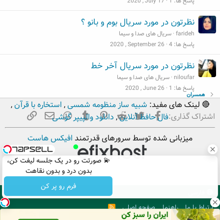
پاسخ ها
1
2020 , July 17
نظرتون در مورد سریال بوم و بانو ؟
farideh
سریال های صدا و سیما
پاسخ ها
4
2020 , September 26
نظرتون در مورد سریال آخر خط
niloufar
سریال های صدا و سیما
پاسخ ها
1
2020 , June 26
همسران
🔴 لینک های مفید:
شبیه ساز منظومه شمسی
,
استخاره با قرآن
,
فیسبوک
تویتر
Reddit
Pinterest
Tumblr
ایمیل
WhatsApp
لینک
اشتراک گذاری:
فال حافظ آنلاین
,
دانلود والپیپر گوشی
میزبانی شده توسط سرورهای قدرتمند
افیکس هاست
💫 صورتت رو در یک جلسه لیفت کن،
بدون درد و بدون نقاهت
فرم رو پر کن
فارسی
ارتباط با ما
راهنما
صفحه اصلی
R
S