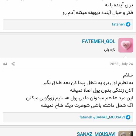
برای آینده یا نه
فکر و خیال آینده دیوونه میکنه آدم رو
R
fataneh
e
a
FATEMEH_GOL
c
t
تازه وارد
i
o
#4
2023 , July 24
n
s
سلام
:
به نظرم اول برو یه شغل پیدا کن بعد طلاق بگیر
الان زندگی بدون پول اصلا نمیشه
این مرد ها هم میدونن ما بی پول هستیم زورگویی میکنن
اگه شغل داشته باشی شوهرت دیگه شاخ نمیشه
R
SANAZ_MOUSAVI
و
fataneh
e
a
SANAZ_MOUSAVI
c