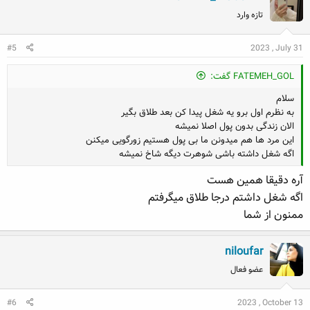
t
تازه وارد
i
o
#5
2023 , July 31
n
s
:
FATEMEH_GOL گفت:
سلام
به نظرم اول برو یه شغل پیدا کن بعد طلاق بگیر
الان زندگی بدون پول اصلا نمیشه
این مرد ها هم میدونن ما بی پول هستیم زورگویی میکنن
اگه شغل داشته باشی شوهرت دیگه شاخ نمیشه
آره دقیقا همین هست
اگه شغل داشتم درجا طلاق میگرفتم
ممنون از شما
niloufar
عضو فعال
#6
2023 , October 13