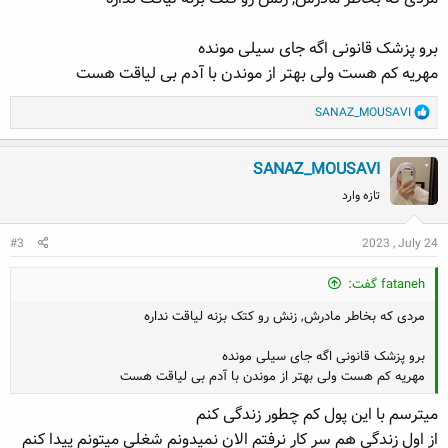
:
برو پزشک قانونی اگه جای سیلی مونده
مهریه کم هست ولی بهتر از موندن با آدم بی لیاقت هست
R
SANAZ_MOUSAVI
e
a
SANAZ_MOUSAVI
c
t
تازه وارد
i
o
#3
2023 , July 24
n
s
:
fataneh گفت:
مردی که بخاطر مادرش, زنش رو کتک بزنه لیاقت نداره
برو پزشک قانونی اگه جای سیلی مونده
مهریه کم هست ولی بهتر از موندن با آدم بی لیاقت هست
میترسم با این پول کم چطور زندگی کنم
از اول زندگی هم سر کار نرفتم الان نمیدونم شغلی میتونم پیدا کنم