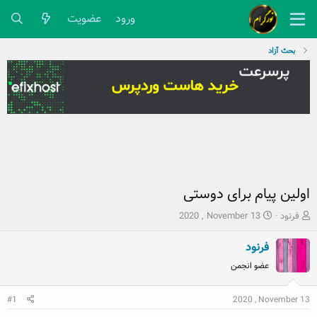
ورود
عضویت
بحث آزاد
اولین پیام برای دوستی
ش
ت
فرنود
2020 , November 13
ر
ا
و
ر
فرنود
ع
ی
عضو انجمن
ک
خ
ن
ش
ن
ر
2020 , November 13
#1
د
و