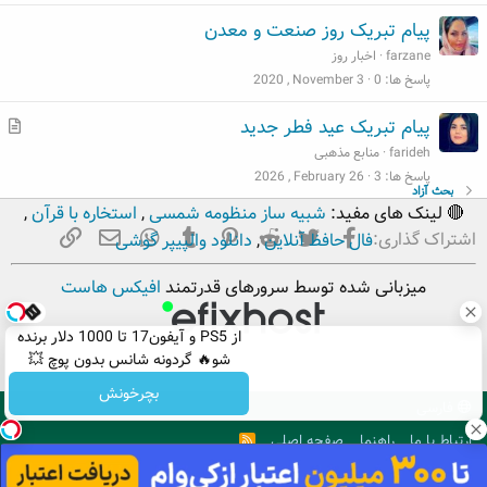
پیام تبریک روز صنعت و معدن
farzane
اخبار روز
پاسخ ها
0
2020 , November 3
م
پیام تبریک عید فطر جدید
ط
farideh
منابع مذهبی
ل
پاسخ ها
3
2026 , February 26
بحث آزاد
ب
🔴 لینک های مفید:
شبیه ساز منظومه شمسی
,
استخاره با قرآن
,
فیسبوک
تویتر
Reddit
Pinterest
Tumblr
ایمیل
WhatsApp
لینک
اشتراک گذاری:
فال حافظ آنلاین
,
دانلود والپیپر گوشی
میزبانی شده توسط سرورهای قدرتمند
افیکس هاست
از PS5 و آیفون17 تا 1000 دلار برنده
شو🔥 گردونه شانس بدون پوچ 💥
بچرخونش
فارسی
ارتباط با ما
راهنما
صفحه اصلی
R
S
S
. Copyright © 2012 - 2026