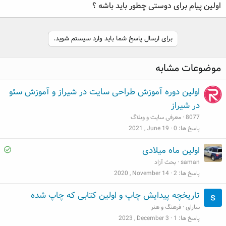
اولین پیام برای دوستی چطور باید باشه ؟
ه
ع
م
و
ض
برای ارسال پاسخ شما باید وارد سیستم شوید.
و
ع
موضوعات مشابه
اولین دوره آموزش طراحی سایت در شیراز و آموزش سئو
در شیراز
8077
معرفی سایت و وبلاگ
پاسخ ها
0
2021 , June 19
S
اولین ماه میلادی
o
saman
بحث آزاد
l
پاسخ ها
2
2020 , November 14
v
تاریخچه پیدایش چاپ و اولین کتابی که چاپ شده
e
سارای
فرهنگ و هنر
d
پاسخ ها
1
2023 , December 3