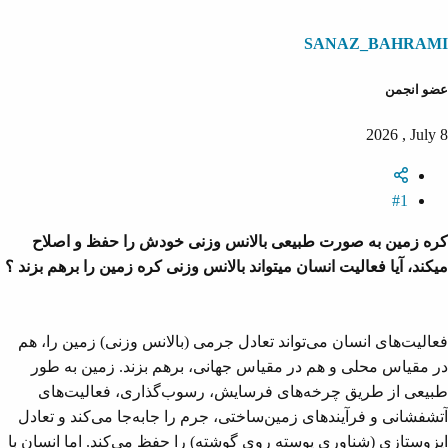
ن
ر
ا
د
و
SANAZ_BAHRAMI
ه
ع
م
و
عضو انجمن
ض
و
2026 , July 8
ع
#1
کره زمین به صورت طبیعی بالانس وزنی خودش را حفظ و اصلاح
میکند، آیا فعالیت انسان میتواند بالانس وزنی کره زمین را برهم بزند ؟
فعالیت‌های انسان می‌تواند تعادل جرمی (بالانس وزنی) زمین را، هم
در مقیاس محلی و هم در مقیاس جهانی، برهم بزند. زمین به طور
طبیعی از طریق چرخه‌های فرسایش، رسوب‌گذاری، فعالیت‌های
آتشفشانی و فرآیندهای زمین‌ساختی، جرم را جابه‌جا می‌کند و تعادل
ایزوستازی (شناوری پوسته روی گوشته) را حفظ می‌کند. اما انسان با