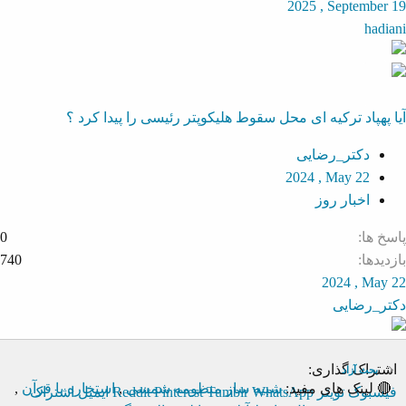
2025 , September 19
hadiani
آیا پهپاد ترکیه ای محل سقوط هلیکوپتر رئیسی را پیدا کرد ؟
دکتر_رضایی
2024 , May 22
اخبار روز
پاسخ ها
0
بازدیدها
740
2024 , May 22
دکتر_رضایی
اشتراک گذاری:
بحث آزاد
🔴 لینک های مفید:
شبیه ساز منظومه شمسی
,
استخاره با قرآن
,
فیسبوک
تویتر
WhatsApp
Tumblr
Pinterest
Reddit
ایمیل
اشتراک