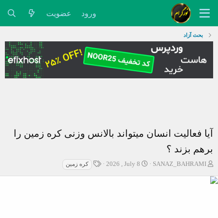
ورود
عضویت
بحث آزاد
آیا فعالیت انسان میتواند بالانس وزنی کره زمین را
برهم بزند ؟
ش
ت
ب
2026 , July 8
SANAZ_BAHRAMI
کره زمین
ر
ا
ر
و
ر
چ
ع
ی
س
ک
خ
پ
ن
ش
ه