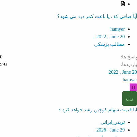
م
ط
آیا صافی کف پا باعث کمر درد می شود؟
ل
ب
hamyar
2022 , June 20
مطالب پزشکی
پاسخ ها
0
بازدیدها
593
2022 , June 20
hamyar
H
ت
آیا قیمت سهام کوچین رشد خواهد کرد ؟
تریدر_ایرانی
2026 , June 29