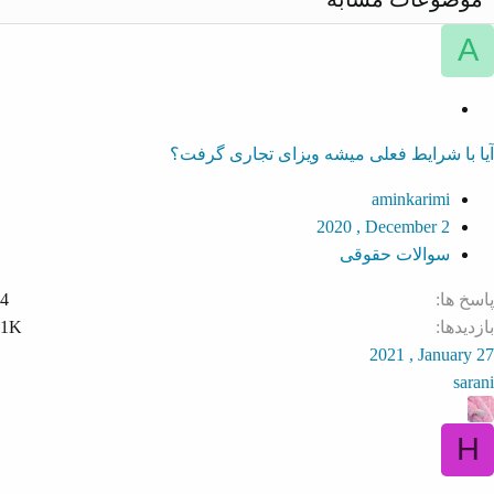
A
S
o
آیا با شرایط فعلی میشه ویزای تجاری گرفت؟
l
v
aminkarimi
e
2020 , December 2
d
سوالات حقوقی
پاسخ ها
4
بازدیدها
1K
2021 , January 27
sarani
H