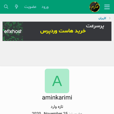
ورود
عضویت
کاربران
A
aminkarimi
تازه وارد
عضویت
2020 , November 25