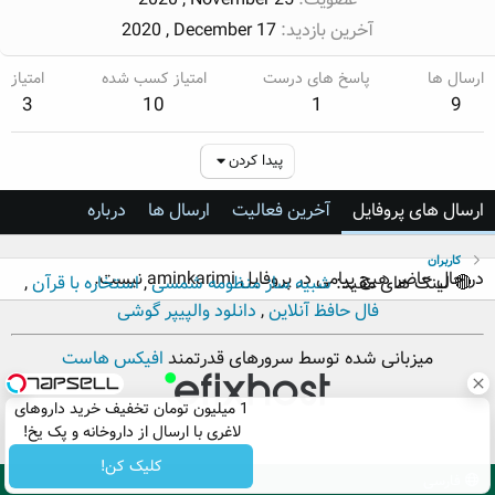
آخرین بازدید
2020 , December 17
ارسال ها
پاسخ های درست
امتیاز کسب شده
امتیاز
3
10
1
9
پیدا کردن
ارسال های پروفایل
آخرین فعالیت
ارسال ها
درباره
کاربران
در حال حاضر هیچ پیامی در پروفایل aminkarimi نیست.
🔴 لینک های مفید:
شبیه ساز منظومه شمسی
,
استخاره با قرآن
,
فال حافظ آنلاین
,
دانلود والپیپر گوشی
میزبانی شده توسط سرورهای قدرتمند
افیکس هاست
1 میلیون تومان تخفیف خرید داروهای
لاغری با ارسال از داروخانه و پک یخ!
کلیک کن!
فارسی