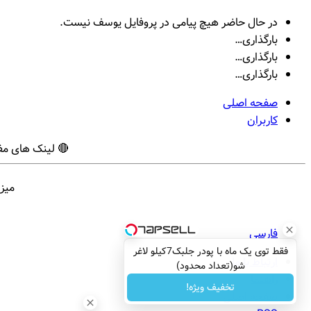
در حال حاضر هیچ پیامی در پروفایل یوسف نیست.
بارگذاری…
بارگذاری…
بارگذاری…
صفحه اصلی
کاربران
🔴 لینک های مف
میز
فارسی
فقط توی یک ماه با پودر جلبک7کیلو لاغر
ارتباط با ما
شو(تعداد محدود)
راهنما
تخفیف ویژه!
صفحه اصلی