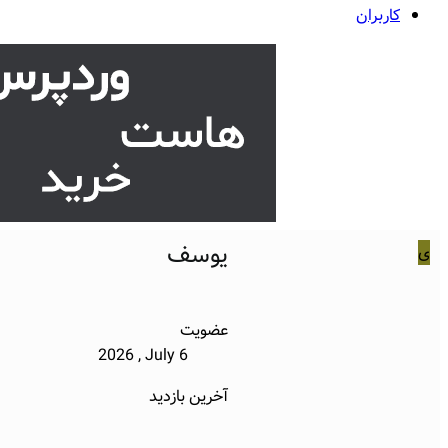
کاربران
یوسف
ی
عضویت
2026 , July 6
آخرین بازدید