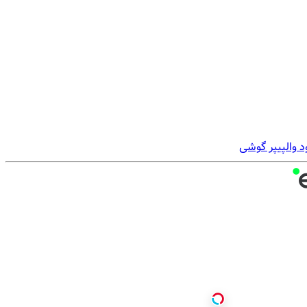
د والپیپر گوشی