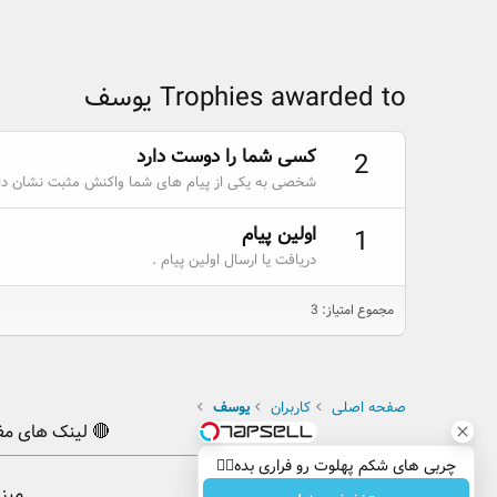
Trophies awarded to یوسف
کسی شما را دوست دارد
2
شخصی به یکی از پیام های شما واکنش مثبت نشان داد
اولین پیام
1
دریافت یا ارسال اولین پیام .
مجموع امتیاز: 3
صفحه اصلی
کاربران
یوسف
🔴 لینک های مف
چربی های شکم پهلوت رو فراری بده👌🏻
میز