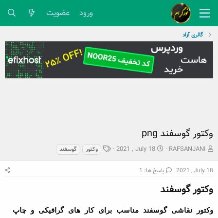
ورود
عضویت
گالری آزاد
وکتور گوسفند png
ش
ت
ب
2021 , July 18
RAFSANJANI
وکتور
گوسفند
ر
ا
ر
و
ر
چ
2021 , July 18
پاسخ ها: 1
ع
ی
س
ک
وکتور گوسفند​
خ
پ
ن
ش
ه
ن
ر
ا
وکتور نقاشی گوسفند مناسب برای کار های گرافیکی و چاپ
د
و