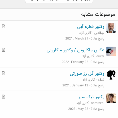
موضوعات مشابه
م
وکتور قطره آبی
ط
نورالدین
گالری آزاد
ل
پاسخ ها
0
2021 , March 21
ب
م
عکس ماکارونی / وکتور ماکارونی
ط
driver
گالری آزاد
ل
پاسخ ها
0
2022 , February 22
ب
م
وکتور گل رز صورتی
ط
شراره
گالری آزاد
ل
پاسخ ها
0
2021 , January 12
ب
م
وکتور تیک سبز
ط
sararezai
گالری آزاد
ل
پاسخ ها
7
2023 , May 22
ب