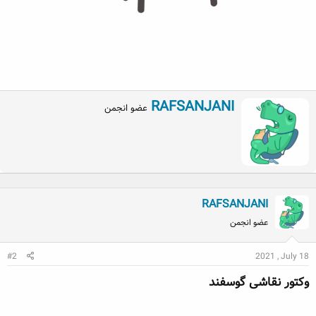
W
RAFSANJANI
عضو انجمن
r
i
t
t
e
n
b
RAFSANJANI
y
عضو انجمن
#2
2021 , July 18
وکتور نقاشی گوسفند​