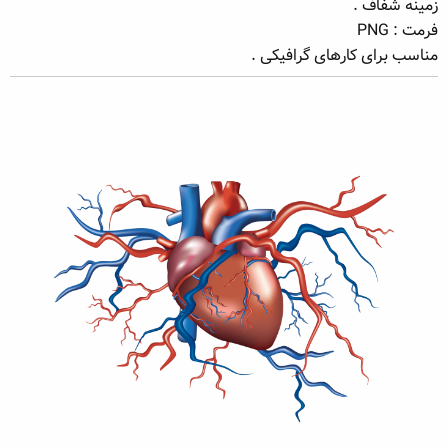
زمینه شفاف .
ه
ع
فرمت : PNG
م
مناسب برای کارهای گرافیکی .
و
ض
و
ع