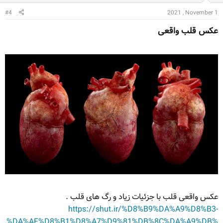
#4
2021 , November 1
عکس قلب واقعی​
عکس واقعی قلب با جزئیات زیاد و رگ های قلب .
https://shut.ir/%D8%B9%DA%A9%D8%B3-
%DA%AF%D8%B1%D8%A7%D9%81%DB%8C%DA%A9%DB%