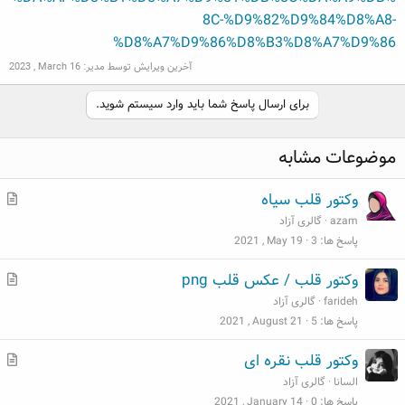
8C-%D9%82%D9%84%D8%A8-
%D8%A7%D9%86%D8%B3%D8%A7%D9%86
آخرین ویرایش توسط مدیر:
2023 , March 16
برای ارسال پاسخ شما باید وارد سیستم شوید.
موضوعات مشابه
م
وکتور قلب سیاه
ط
azam
گالری آزاد
ل
پاسخ ها
3
2021 , May 19
ب
م
وکتور قلب / عکس قلب png
ط
farideh
گالری آزاد
ل
پاسخ ها
5
2021 , August 21
ب
م
وکتور قلب نقره ای
ط
السانا
گالری آزاد
ل
پاسخ ها
0
2021 , January 14