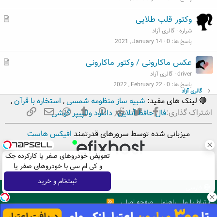
ب
م
وکتور قلب طلایی
ط
شراره
گالری آزاد
ل
پاسخ ها
0
2021 , January 14
ب
م
عکس ماکارونی / وکتور ماکارونی
ط
driver
گالری آزاد
ل
پاسخ ها
0
2022 , February 22
گالری آزاد
ب
🔴 لینک های مفید:
شبیه ساز منظومه شمسی
,
استخاره با قرآن
,
فیسبوک
تویتر
Reddit
Pinterest
Tumblr
ایمیل
WhatsApp
لینک
اشتراک گذاری:
فال حافظ آنلاین
,
دانلود والپیپر گوشی
میزبانی شده توسط سرورهای قدرتمند
افیکس هاست
تعویض خودروهای صفر یا کارکرده جک
و کی ام سی با خودروهای صفر یا
کارکرده
ثبت‌نام و خرید
فارسی
ارتباط با ما
راهنما
صفحه اصلی
R
S
S