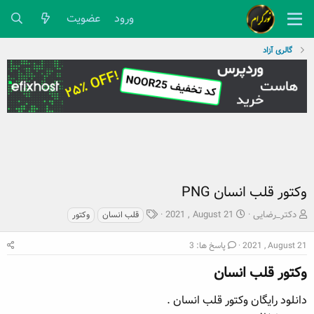
ورود
عضویت
گالری آزاد
وکتور قلب انسان PNG
ش
ت
ب
دکتر_رضایی
2021 , August 21
قلب انسان
وکتور
ر
ا
ر
و
ر
چ
2021 , August 21
پاسخ ها: 3
ع
ی
س
ک
خ
وکتور قلب انسان​
پ
ن
ش
ه
ن
ر
ا
دانلود رایگان وکتور قلب انسان .
د
و