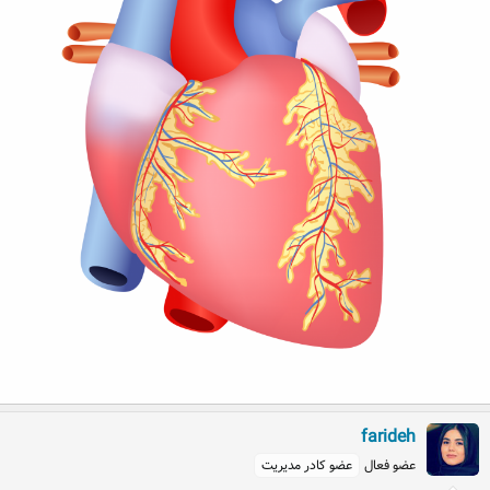
farideh
عضو فعال
عضو کادر مدیریت