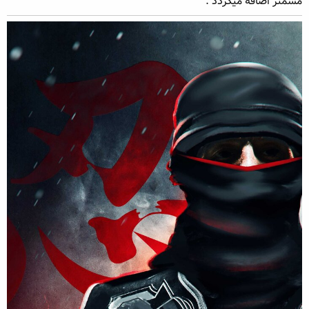
مسمتر اضافه میگردد .
ه
ع
م
و
ض
و
ع