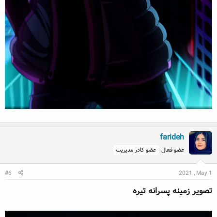
farideh
عضو فعال
عضو کادر مدیریت
#6
2021 , May 1
تصویر زمینه پسرانه تیره