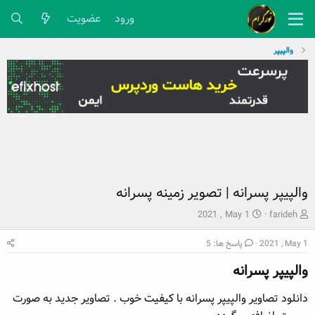
ورود
عضویت
والپیپر
والپیپر پسرانه | تصویر زمینه پسرانه
ش
ت
2021 , May 1
farideh
ر
ا
و
ر
2021 , May 1
پاسخ ها: 5
ع
ی
والپیپر پسرانه​
ک
خ
ن
ش
دانلود تصاویر والپیپر پسرانه با
کیفیت
خوب . تصاویر جدید به صورت
ن
ر
د
و