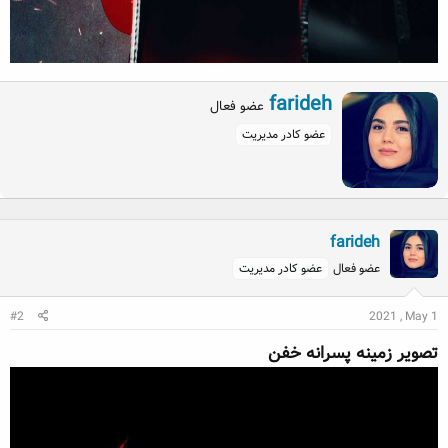
W
farideh
عضو فعال
r
عضو کادر مدیریت
i
t
t
e
n
b
farideh
y
عضو فعال
عضو کادر مدیریت
#2
2021 , May 1
تصویر زمینه پسرانه خفن