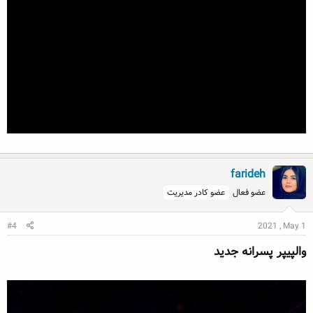
farideh
عضو فعال
عضو کادر مدیریت
#4
2021 , May 1
والپیپر پسرانه جدید