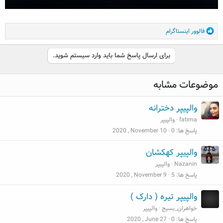
R
فالوور اینستاگرام
e
a
برای ارسال پاسخ شما باید وارد سیستم شوید.
c
t
i
موضوعات مشابه
o
n
s
والپیپر دخترانه
:
fatima
والپیپر
پاسخ ها
0
2020 , November 10
والپیپر کهکشان
Nazanin
والپیپر
پاسخ ها
5
2020 , November 9
والپیپر تیره ( دارک )
خواهران_بسیج
والپیپر
پاسخ ها
0
2020 , June 27