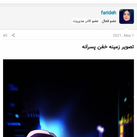
farideh
عضو فعال
عضو کادر مدیریت
#5
2021 , May 1
تصویر زمینه خفن پسرانه