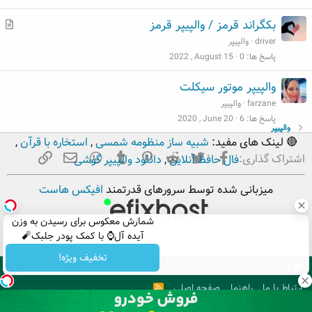
م
بکگراند قرمز / والپیپر قرمز
ط
driver
والپیپر
ل
پاسخ ها
0
2022 , August 15
ب
والپیپر موتور سیکلت
farzane
والپیپر
پاسخ ها
6
2020 , June 20
والپیپر
🔴 لینک های مفید:
شبیه ساز منظومه شمسی
,
استخاره با قرآن
,
فیسبوک
تویتر
Reddit
Pinterest
Tumblr
ایمیل
WhatsApp
لینک
اشتراک گذاری:
فال حافظ آنلاین
,
دانلود والپیپر گوشی
میزبانی شده توسط سرورهای قدرتمند
افیکس هاست
شمارش معکوس برای رسیدن به وزن
آیده آل⌚ با کمک پودر جلبک🧨
تخفیف ویژه!
فارسی
ارتباط با ما
راهنما
صفحه اصلی
R
S
S