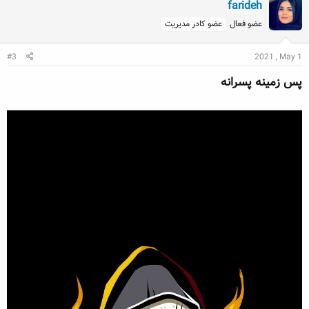
farideh
عضو فعال
عضو کادر مدیریت
#3
2021 , May 1
پس زمینه پسرانه