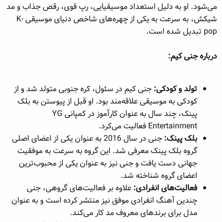
می‌شود. او به دلیل استعداد موسیقیایی، رپ قوی، رقص جذاب و مد
ه
ع
م
شیکش، به سرعت به یکی از چهره‌های شاخص دنیای موسیقی K-
و
pop تبدیل شده است.
ض
و
درباره جنی کیم:
ع
تولد و کودکی:
جنی کیم در سئول، کره جنوبی متولد شد و از
کودکی به موسیقی علاقه‌مند بود. او قبل از پیوستن به بلک
پینک، چند سال به عنوان کارآموز در کمپانی YG
Entertainment فعالیت می‌کرد.
بلک پینک:
جنی در سال 2016 به عنوان یکی از اعضای اصلی
گروه بلک پینک معرفی شد. این گروه به سرعت به موفقیت
جهانی دست یافت و جنی نیز به عنوان یکی از محبوب‌ترین
اعضای گروه شناخته شد.
فعالیت‌های انفرادی:
علاوه بر فعالیت‌های گروهی، جنی
چندین آهنگ انفرادی موفق نیز منتشر کرده است و به عنوان
مدل برای برندهای معروف مد کار می‌کند.