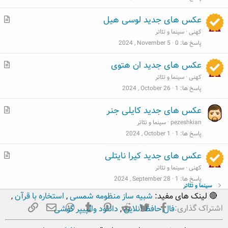
ب
م
عکس های جدید لوسی هیل
ط
کهنی
سینما و تئاتر
ل
پاسخ ها
0
2024 , November 5
ب
م
عکس های جدید ان هتوی
ط
کهنی
سینما و تئاتر
ل
پاسخ ها
1
2024 , October 26
ب
م
عکس های جدید کایلی جنر
ط
pezeshkian
سینما و تئاتر
ل
پاسخ ها
1
2024 , October 1
ب
م
عکس های جدید کیرا نایتلی
ط
کهنی
سینما و تئاتر
ل
پاسخ ها
1
2024 , September 28
سینما و تئاتر
ب
🔴 لینک های مفید:
شبیه ساز منظومه شمسی
,
استخاره با قرآن
,
فیسبوک
تویتر
Reddit
Pinterest
Tumblr
ایمیل
WhatsApp
لینک
اشتراک گذاری:
فال حافظ آنلاین
,
دانلود والپیپر گوشی