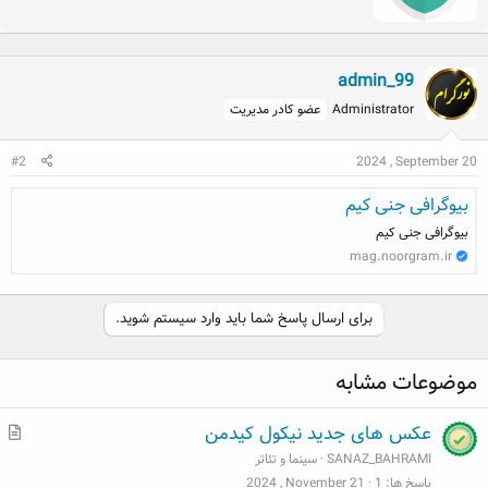
t
e
n
b
admin_99
y
Administrator
عضو کادر مدیریت
#2
2024 , September 20
بیوگرافی جنی کیم
بیوگرافی جنی کیم
mag.noorgram.ir
برای ارسال پاسخ شما باید وارد سیستم شوید.
موضوعات مشابه
م
عکس های جدید نیکول کیدمن
ط
SANAZ_BAHRAMI
سینما و تئاتر
ل
پاسخ ها
1
2024 , November 21