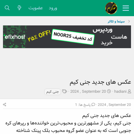
ورود
عضویت
سینما و تئاتر
عکس های جدید جنی کیم
ش
ت
ب
2024 , September 20
hadiani
جنی کیم
ر
ا
ر
و
ر
چ
2024 , September 20
پاسخ ها: 1
ع
ی
س
ک
خ
عکس های جدید جنی کیم
پ
ن
ش
ه
جنی کیم، یکی از مشهورترین و محبوب‌ترین خواننده‌ها و رپرهای کره
ن
ر
ا
جنوبی است که به عنوان عضو گروه محبوب بلک پینک شناخته
د
و