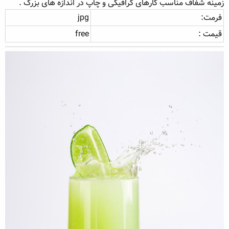
زمینه شفاف مناسب کارهای گرافیکی و چاپ در اندازه های بزرگ .
ه
ع
فرمت:
jpg
م
و
قیمت :
free
ض
و
ع