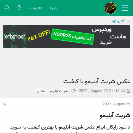
ورود
عضویت
گالری آزاد
عکس شربت آبلیمو با کیفیت
ش
ت
ب
2022 , August 29
MINA
شربت آبلیمو
عکس
ر
ا
ر
و
ر
چ
2022 , August 29
ع
ی
س
ک
خ
شربت آبلیمو​
پ
ن
ش
ه
ن
ر
ا
دانلود رایگان انواع عکس
شربت آبلیمو
با بهترین
کیفیت
به صورت
د
و