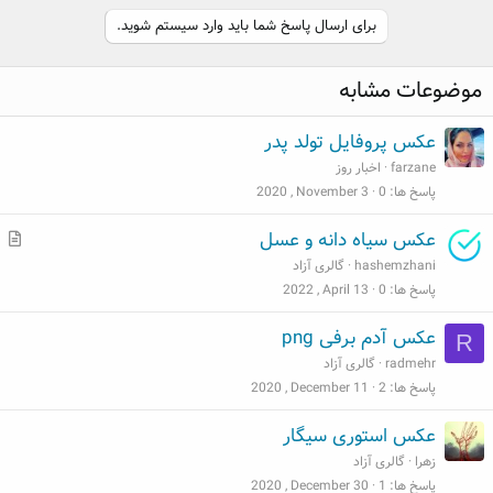
n
b
برای ارسال پاسخ شما باید وارد سیستم شوید.
y
موضوعات مشابه
عکس پروفایل تولد پدر
farzane
اخبار روز
پاسخ ها
0
2020 , November 3
م
عکس سیاه دانه و عسل
ط
hashemzhani
گالری آزاد
ل
پاسخ ها
0
2022 , April 13
ب
عکس آدم برفی png
R
radmehr
گالری آزاد
پاسخ ها
2
2020 , December 11
عکس استوری سیگار
زهرا
گالری آزاد
پاسخ ها
1
2020 , December 30