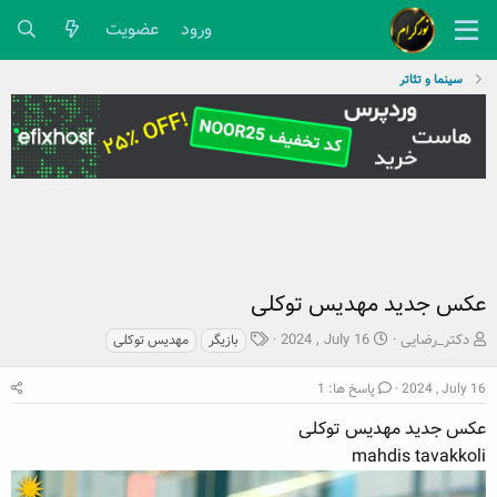
ورود
عضویت
سینما و تئاتر
عکس جدید مهدیس توکلی
ش
ت
ب
دکتر_رضایی
2024 , July 16
بازیگر
مهدیس توکلی
ر
ا
ر
و
ر
چ
2024 , July 16
پاسخ ها: 1
ع
ی
س
ک
خ
عکس جدید مهدیس توکلی
پ
ن
ش
ه
mahdis tavakkoli
ن
ر
ا
د
و