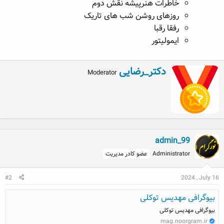
خاطرات هنرپیشه نقش دوم
روزهای روشن شب های تاریک
رفقا رقبا
ایمولیتور
W
دکتر_رضایی
Moderator
r
i
t
t
e
n
b
admin_99
y
Administrator
عضو کادر مدیریت
#2
2024 , July 16
بیوگرافی مهدیس توکلی
بیوگرافی مهدیس توکلی
mag.noorgram.ir