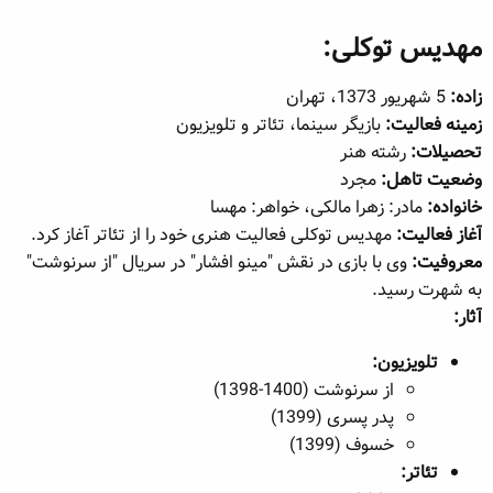
مهدیس توکلی:​
زاده:
5 شهریور 1373، تهران
زمینه فعالیت:
بازیگر سینما، تئاتر و تلویزیون
تحصیلات:
رشته هنر
وضعیت تاهل:
مجرد
خانواده:
مادر: زهرا مالکی، خواهر: مهسا
آغاز فعالیت:
مهدیس توکلی فعالیت هنری خود را از تئاتر آغاز کرد.
معروفیت:
وی با بازی در نقش "مینو افشار" در سریال "از سرنوشت"
به شهرت رسید.
آثار:
تلویزیون:
از سرنوشت (1400-1398)
پدر پسری (1399)
خسوف (1399)
تئاتر: