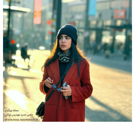
ه
ع
م
و
ض
و
ع