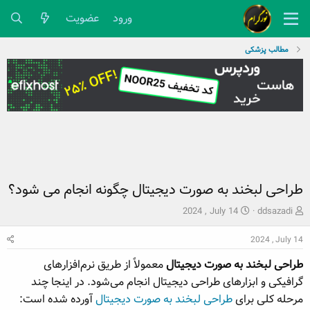
ورود
عضویت
مطالب پزشکی
طراحی لبخند به صورت دیجیتال چگونه انجام می شود؟
ش
ت
2024 , July 14
ddsazadi
ر
ا
و
ر
2024 , July 14
ع
ی
طراحی لبخند به صورت دیجیتال
معمولاً از طریق نرم‌افزارهای
ک
خ
ن
ش
گرافیکی و ابزارهای طراحی دیجیتال انجام می‌شود. در اینجا چند
ن
ر
مرحله کلی برای
طراحی لبخند به صورت دیجیتال
آورده شده است:
د
و