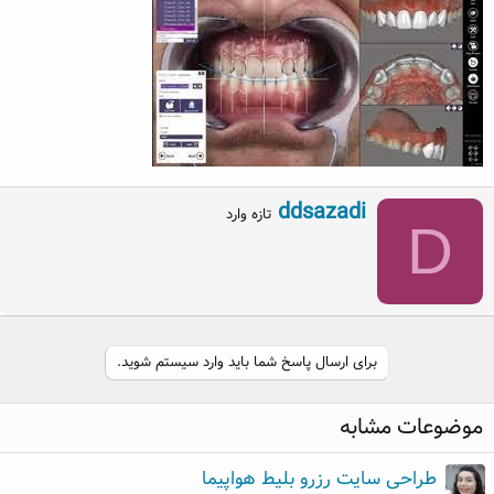
W
ddsazadi
تازه وارد
D
r
i
t
t
e
n
b
برای ارسال پاسخ شما باید وارد سیستم شوید.
y
موضوعات مشابه
طراحی سایت رزرو بلیط هواپیما