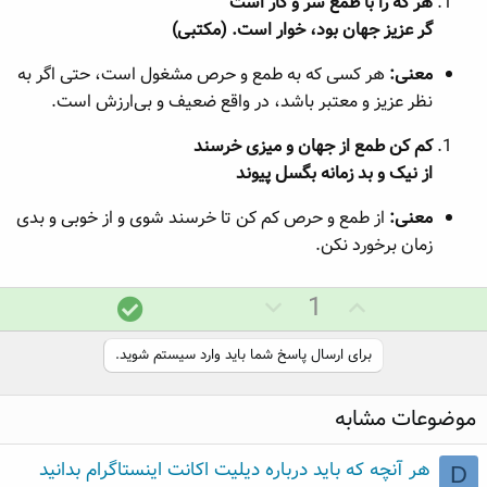
هر که را با طمع سر و کار است
گر عزیز جهان بود، خوار است. (مکتبی)
معنی:
هر کسی که به طمع و حرص مشغول است، حتی اگر به
نظر عزیز و معتبر باشد، در واقع ضعیف و بی‌ارزش است.
کم کن طمع از جهان و میزی خرسند
از نیک و بد زمانه بگسل پیوند
معنی:
از طمع و حرص کم کن تا خرسند شوی و از خوبی و بدی
زمان برخورد نکن.
ر
ر
پ
1
ا
ا
ا
ی
ی
س
برای ارسال پاسخ شما باید وارد سیستم شوید.
م
م
خ
ث
ن
د
موضوعات مشابه
ب
ف
ر
ت
ی
س
هر آنچه که باید درباره دیلیت اکانت اینستاگرام بدانید
D