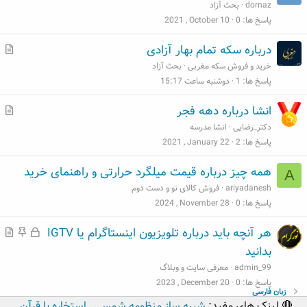
ت
dornaz
بحث آزاد
پاسخ ها
0
2021 , October 10
م
درباره سکه تمام بهار آزادی
ط
خرید و فروش سکه مغربی
بحث آزاد
ل
پاسخ ها
1
دوشنبه ساعت 15:17
ب
م
انشا درباره دهه فجر
ط
دکتر_رضایی
انشا مدرسه
ل
پاسخ ها
2
2021 , January 22
ب
همه چیز درباره قیمت میلگرد حرارتی و راهنمای خرید
A
ariyadanesh
فروش کالای نو و دست دوم
پاسخ ها
0
2024 , November 28
ق
م
م
هر آنچه باید درباره تلویزیون اینستاگرام یا IGTV
ف
ه
ط
بدانید
ل
م
ل
admin_99
معرفی سایت و وبلاگ
ش
ب
پاسخ ها
0
2023 , December 20
زبان فارسی
د
🔴 لینک های مفید:
شبیه ساز منظومه شمسی
,
استخاره با قرآن
,