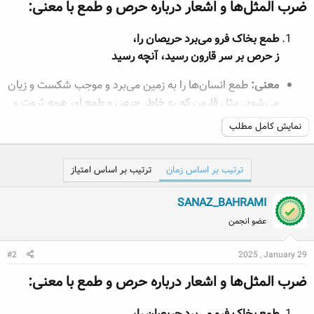
ضرب‌ المثل‌ها و اشعار درباره حرص و طمع با معنی‌:​
طمع بخاک فرو می‌برد حریصان را،
ز حرص بر سر قارون رسید، آنچه رسید
معنی:
طمع انسان‌ها را به زمین می‌برد و موجب شکست و زیان
می‌شود. مثل قارون که به خاطر حرص و طمع او، همه ثروت و
قدرت او از دست او رفت.
نمایش کامل مطلب
حریص با جهانی گرسنه است و قانع به نانی سیر. (سعدی)
ترتیب بر اساس زمان
ترتیب بر اساس امتیاز
معنی:
حریص هر چقدر داشته باشد، همیشه گرسنه است و
حتی با نانی سیر هم قانع نمی‌شود.
SANAZ_BAHRAMI
عضو انجمن
بدی در جهان، بدتر از آز نیست. (فردوسی)
معنی:
حرص و طمع بدترین واره‌های جهان است و هیچ چیزی
#2
2025 , January 29
بدتر از آن نیست.
ضرب‌ المثل‌ها و اشعار درباره حرص و طمع با معنی‌:​
بسا کس که داد از طمع، جان به باد. (اسدی)
طمع بخاک فرو می‌برد حریصان را،