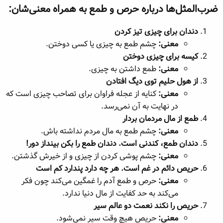
ضرب‌المثل‌ها درباره حرص و طمع به همراه معنی‌شان:​
ه
ع
م
و
دندان برای چیزی تیز کردن
ض
معنی:
چشم طمع به چیزی یا کسی دوختن.
و
کیسه برای چیزی دوختن
ع
معنی:
طمع داشتن به چیزی.
از هول حلیم توی دیگ افتادن
معنی:
کنایه از عجله فراوان برای تصاحب چیزی است که
در نهایت به آن نمی‌رسد.
طمع از مال مردمان بردار
معنی:
چشم طمع به مال مردم نداشته باش.
دندان طمع، کندنی است. دندان طمع را بکن بینداز دور!
معنی:
چشم پوشی کردن از چیزی و از خیرش گذشتن.
حریص دائم در غم است. هر چه دارد پندارد کم است
معنی:
حرص و طمع آدم را غمگین می‌کند چون فکر
می‌کند به حد کفایت از مال دنیا ندارد.
حریص را نکند نعمت دو عالم سیر
معنی:
حریص هیچ وقت سیر نمی‌شود.