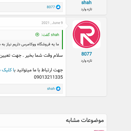
shah
:
R
8077
تازه وارد
e
a
2021 , June 9
c
t
i
shah گفت:
o
ما یه فروشگاه ووکامرس داریم نیاز به س
n
s
8077
سلام وقت شما بخیر . جهت تعیین ق
:
تازه وارد
جهت ارتباط با ما میتوانید ب
ا کلیک ب
09013211335
R
shah
e
a
c
t
i
موضوعات مشابه
o
n