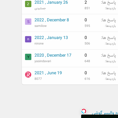
پاسخ ها
2
2021 , January 26
بازدیدها
851
جمشیدی
پاسخ ها
0
2022 , December 8
S
بازدیدها
595
samilow
پاسخ ها
0
2022 , January 13
بازدیدها
506
nirone
پاسخ ها
0
2020 , December 17
Y
بازدیدها
648
yasindavari
پاسخ ها
0
2021 , June 19
بازدیدها
616
8077
د والپیپر گوشی