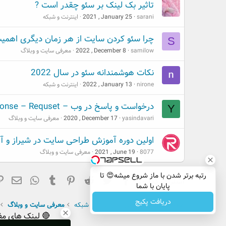
s
تاثیر بک لینک بر سئو چقدر است ?
:
sarani
2021 , January 25
اینترنت و شبکه
چرا سئو کردن سایت از هر زمان دیگری اهمیت
S
samilow
2022 , December 8
معرفی سایت و وبلاگ
نکات هوشمندانه سئو در سال 2022
nirone
2022 , January 13
اینترنت و شبکه
درخواست و پاسخ در وب – Response – Requset به روش سئو روز
Y
yasindavari
2020 , December 17
معرفی سایت و وبلاگ
اولین دوره آموزش طراحی سایت در شیراز و آ
8077
2021 , June 19
معرفی سایت و وبلاگ
رتبه برتر شدن با ماز شروع میشه😍 تا
فیسبوک
تویتر
Reddit
Pinterest
Tumblr
ایم
hatsApp
اشتراک گذاری:
پایان با شما
دریافت پکیج
صفحه اصلی
انجمن
اینترنت و شبکه
معرفی سایت و وبلاگ
🔴 لینک های مف