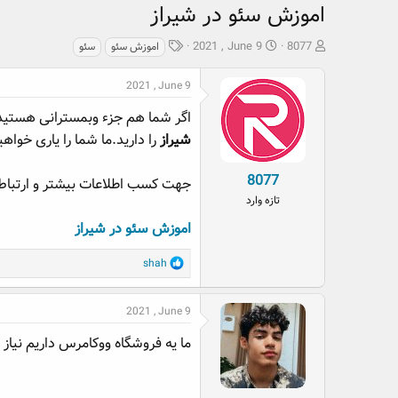
اموزش سئو در شیراز
ش
ت
ب
2021 , June 9
8077
اموزش سئو
سئو
ر
ا
ر
و
ر
چ
2021 , June 9
ع
ی
س
ک
خ
پ
اگر شما هم جزء وبمسترانی هستید 
ن
ش
ه
شیراز
را دارید.ما شما را یاری خوا
ن
ر
ا
د
و
8077
جهت کسب اطلاعات بیشتر و ارتباط ب
ه
ع
تازه وارد
م
و
اموزش سئو در شیراز
ض
و
R
shah
ع
e
a
2021 , June 9
c
t
ما یه فروشگاه ووکامرس داریم نیاز ب
i
o
n
s