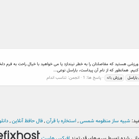
بال ورزشی هستید که مفاصلتان را به خطر نیندازد یا می خواهید با خیال راحت به فرم 
نیم. همانطور که از نام آن پیداست، باراسل نوعی...
پاسخ ها: 1
انجمن:
تناسب اندام
باراسل
ورزش
باله
ید:
شبیه ساز منظومه شمسی
,
استخاره با قرآن
,
فال حافظ آنلاین
,
دانلو
بانی شده توسط سرورهای قدرتمند
افیکس هاست