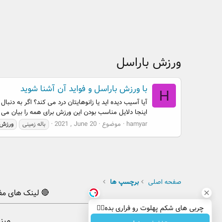
ورزش باراسل
با ورزش باراسل و فواید آن آشنا شوید
H
آیا آسیب دیده اید یا زانوهایتان درد می کند؟ اگر به دن
اینجا دلایل مناسب بودن این ورزش برای همه را بیان می ک
hamyar
موضوع
2021 , June 20
باله زمینی
ورزش
صفحه اصلی
برچسپ ها
🔴 لینک های مف
چربی های شکم پهلوت رو فراری بده👌🏻
میز