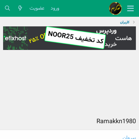
ورود
عضویت
کاربران
Ramakkn1980
پیروان