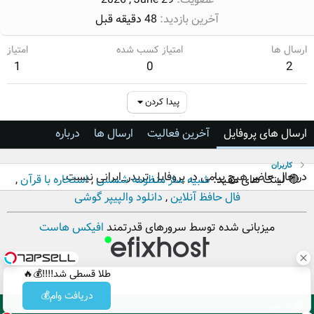
آخرین بازدید
48 دقیقه قبل
ارسال ها
امتیاز کسب شده
امتیاز
1
0
2
پیدا کردن
ارسال های پروفایل
آخرین فعالیت
ارسال ها
درباره
کاربران
در حال حاضر هیچ پیامی در پروفایل تریدر_ایرانی نیست.
🔴 لینک های مفید:
شبیه ساز منظومه شمسی
,
استخاره با قرآن
,
فال حافظ آنلاین
,
دانلود والپیپر گوشی
میزبانی شده توسط سرورهای قدرتمند
افیکس هاست
طلا قسطی شد!!!!💰🔥
دریافت وام💰
فارسی