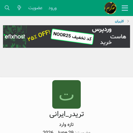
ورود
عضویت
کاربران
ت
تریدر_ایرانی
تازه وارد
عضویت
2026 , June 29