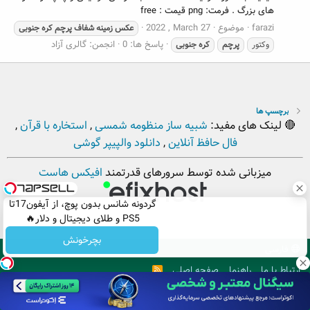
های بزرگ . فرمت: png قیمت : free
farazi
موضوع
2022 , March 27
عکس
زمینه
شفاف
پرچم
کره
جنوبی
پاسخ ها: 0
انجمن:
گالری آزاد
وکتور
پرچم
کره
جنوبی
برچسپ ها
🔴 لینک های مفید:
شبیه ساز منظومه شمسی
,
استخاره با قرآن
,
فال حافظ آنلاین
,
دانلود والپیپر گوشی
میزبانی شده توسط سرورهای قدرتمند
افیکس هاست
گردونه شانس بدون پوچ، از آیفون17تا
PS5 و طلای دیجیتال و دلار🔥
بچرخونش
فارسی
ارتباط با ما
راهنما
صفحه اصلی
R
S
S
. Copyright © 2012 - 2026