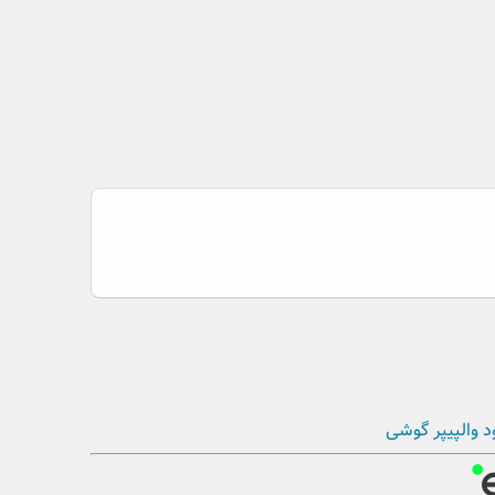
د والپیپر گوشی