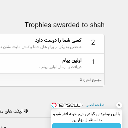
Trophies awarded to shah
کسی شما را دوست دارد
2
شخصی به یکی از پیام های شما واکنش مثبت نشان داد
اولین پیام
1
دریافت یا ارسال اولین پیام .
مجموع امتیاز: 3
صفحه اصلی
کاربران
shah
🔴 لینک های مف
با این نوشیدنی گیاهی توی خونه لاغر شو و
به استقبال بهار برو
میز