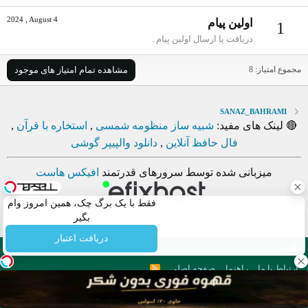
2024 , August 4
اولین پیام
1
دریافت یا ارسال اولین پیام .
مشاهده تمام امتیاز های موجود
مجموع امتیاز: 8
SANAZ_BAHRAMI
🔴 لینک های مفید:
شبیه ساز منظومه شمسی
,
استخاره با قرآن
,
فال حافظ آنلاین
,
دانلود والپیپر گوشی
میزبانی شده توسط سرورهای قدرتمند
افیکس هاست
فقط با یک برگ چک، همین امروز وام
بگیر
دریافت اعتبار
فارسی
ارتباط با ما
راهنما
صفحه اصلی
R
S
S
. Copyright © 2012 - 2026