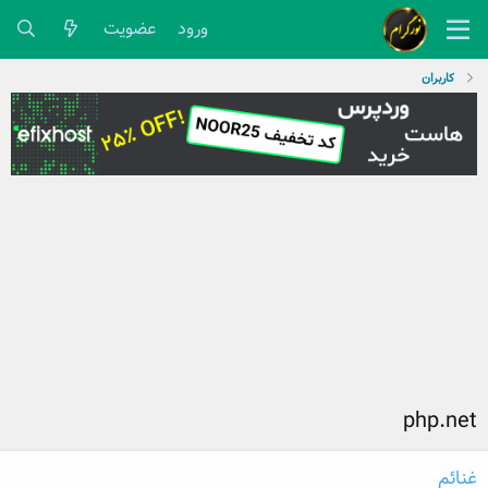
ورود
عضویت
کاربران
php.net
غنائم