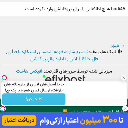
hadi45 هیچ اطلاعاتی را برای پروفایلش وارد نکرده است.
کاربران
🔴 لینک های مفید:
شبیه ساز منظومه شمسی
,
استخاره با قرآن
,
فال حافظ آنلاین
,
دانلود والپیپر گوشی
میزبانی شده توسط سرورهای قدرتمند
افیکس هاست
خریدآمپول‌های لاغری از داروخانه های
اطرافت، ارسال فوری همراه با پک یخ!
کلیک کن!
فارسی
ارتباط با ما
راهنما
صفحه اصلی
R
S
S
. Copyright © 2012 - 2026