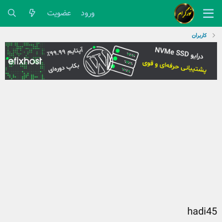
ورود
عضویت
کاربران
hadi45