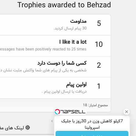
Trophies awarded to Behzad
مداومت
5
30 پیام ارسال کردید.
I like it a lot
10
essages have been positively reacted to 25 times.
کسی شما را دوست دارد
2
شخصی به یکی از پیام های شما واکنش مثبت نشان داد
اولین پیام
1
دریافت یا ارسال اولین پیام .
مجموع امتیاز: 18
7کیلو کاهش وزن در 30روز با جلبک
صفحه اصلی
کاربران
Behzad
اسپرولینا
🔴 لینک های مف