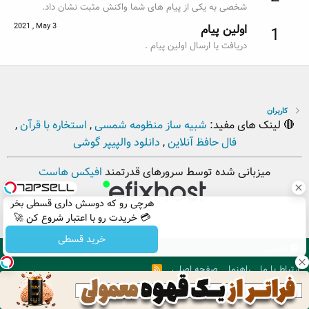
شخصی به یکی از پیام های شما واکنش مثبت نشان داد.
2021 , May 3
اولین پیام
1
دریافت یا ارسال اولین پیام .
کاربران
🔴 لینک های مفید:
شبیه ساز منظومه شمسی
,
استخاره با قرآن
,
فال حافظ آنلاین
,
دانلود والپیپر گوشی
میزبانی شده توسط سرورهای قدرتمند
افیکس هاست
هرچی رو که دوسش داری قسطی بخر
💳 خریدت رو با اعتبار شروع کن 🚀
خرید قسطی
فارسی
ارتباط با ما
راهنما
صفحه اصلی
R
S
S
. Copyright © 2012 - 2026