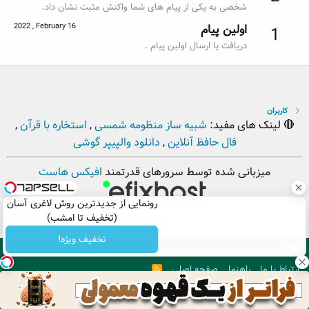
شخصی به یکی از پیام های شما واکنش مثبت نشان داد.
2022 , February 16
اولین پیام
1
دریافت یا ارسال اولین پیام .
کاربران
🔴 لینک های مفید:
شبیه ساز منظومه شمسی
,
استخاره با قرآن
,
فال حافظ آنلاین
,
دانلود والپیپر گوشی
میزبانی شده توسط سرورهای قدرتمند
افیکس هاست
رونمایی از جدیدترین روش لاغری آسان
(تخفیف تا امشب)
تخفیف ویژه!
فارسی
ارتباط با ما
راهنما
صفحه اصلی
R
S
S
. Copyright © 2012 - 2026