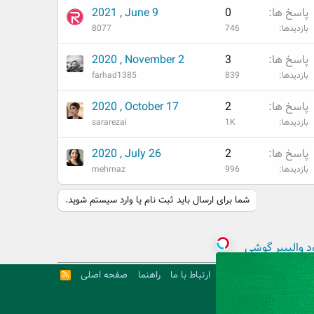
پاسخ ها
0
2021 , June 9
بازدیدها
746
8077
پاسخ ها
3
2020 , November 2
بازدیدها
839
farhad1385
پاسخ ها
2
2020 , October 17
بازدیدها
1K
sararezai
پاسخ ها
2
2020 , July 26
بازدیدها
996
mehrnaz
شما برای ارسال باید ثبت نام یا وارد سیستم شوید.
د والپیپر گوشی
ارتباط با ما
راهنما
صفحه اصلی
R
S
S