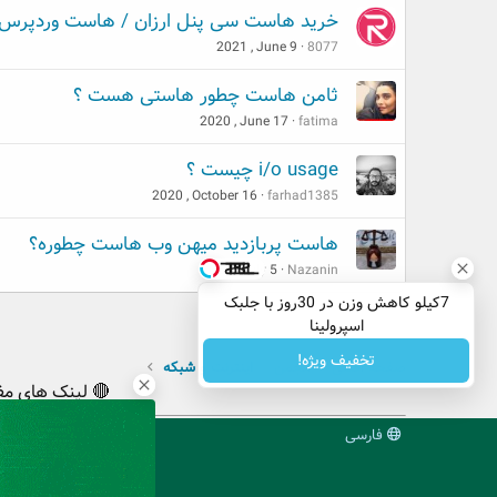
خرید هاست سی پنل ارزان / هاست وردپرس ا
2021 , June 9
8077
ثامن هاست چطور هاستی هست ؟
2020 , June 17
fatima
i/o usage چیست ؟
2020 , October 16
farhad1385
هاست پربازدید میهن وب هاست چطوره؟
2020 , July 5
Nazanin
7کیلو کاهش وزن در 30روز با جلبک
اسپرولینا
تخفیف ویژه!
صفحه اصلی
انجمن
اینترنت و شبکه
🔴 لینک های مف
فارسی
میز