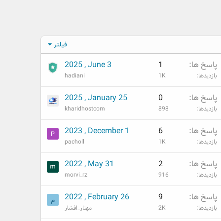
فیلتر
پاسخ ها
1
2025 , June 3
بازدیدها
1K
hadiani
پاسخ ها
0
2025 , January 25
بازدیدها
898
kharidhostcom
پاسخ ها
6
2023 , December 1
بازدیدها
1K
pacholl
پاسخ ها
2
2022 , May 31
بازدیدها
916
morvi_rz
پاسخ ها
9
2022 , February 26
م
بازدیدها
2K
مهنار_افشار