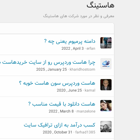
هاستینگ
معرفی و نظر در مورد شرکت های هاستینگ
دامنه پرمیوم یعنی چه ?
2022 , April 3
erfan
چرا هاست وردپرس رو از سایت خریدهاست ب
2025 , January 25
kharidhostcom
هاست وردپرس سون هاست خوبه ؟
2020 , June 25
kamal
هاست دانلود با قیمت مناسب ?
2022 , March 8
manzelone
کسب درآمد به ازای ترافیک سایت
2020 , October 31
farhad1385