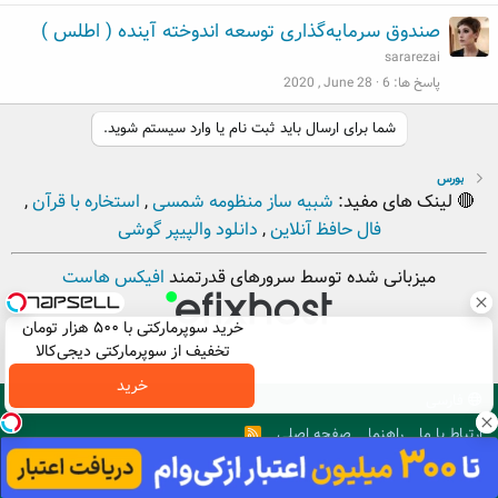
صندوق سرمایه‌گذاری توسعه اندوخته آینده ( اطلس )
sararezai
پاسخ ها
6
2020 , June 28
شما برای ارسال باید ثبت نام یا وارد سیستم شوید.
بورس
🔴 لینک های مفید:
شبیه ساز منظومه شمسی
,
استخاره با قرآن
,
فال حافظ آنلاین
,
دانلود والپیپر گوشی
میزبانی شده توسط سرورهای قدرتمند
افیکس هاست
خرید سوپرمارکتی با ۵۰۰ هزار تومان
تخفیف از سوپرمارکتی دیجی‌کالا
خرید
فارسی
ارتباط با ما
راهنما
صفحه اصلی
R
S
S
. Copyright © 2012 - 2026