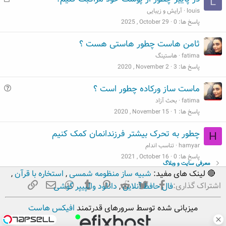
L
ط
louis
آرایش و زیبایی
ل
پاسخ ها
0
2025 , October 29
ب
ثامن هاست چطور هاستی هست ؟
fatima
هاستینگ
پاسخ ها
3
2020 , November 2
س
ماست ساز ورکاده چطور است ؟
و
fatima
بحث آزاد
ا
پاسخ ها
1
2020 , November 15
ل
چطور به تحرک بیشتر فرزندانمان کمک کنیم
H
hamyar
تناسب اندام
پاسخ ها
0
2021 , October 16
معرفی سایت و وبلاگ
🔴 لینک های مفید:
شبیه ساز منظومه شمسی
,
استخاره با قرآن
,
فیسبوک
تویتر
Reddit
Pinterest
Tumblr
ایمیل
WhatsApp
لینک
اشتراک گذاری:
فال حافظ آنلاین
,
دانلود والپیپر گوشی
میزبانی شده توسط سرورهای قدرتمند
افیکس هاست