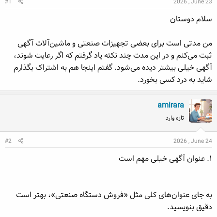
#1
2026 , June 23
ه
ع
م
سلام دوستان
و
ض
من مدتی است برای بعضی تجهیزات صنعتی و ماشین‌آلات آگهی
و
ثبت می‌کنم و در این مدت چند نکته یاد گرفتم که اگر رعایت شوند،
ع
آگهی خیلی بیشتر دیده می‌شود. گفتم اینجا هم به اشتراک بگذارم
شاید به درد کسی بخورد.
amirara
تازه وارد
#2
2026 , June 24
۱. عنوان آگهی خیلی مهم است
به جای عنوان‌های کلی مثل «فروش دستگاه صنعتی»، بهتر است
دقیق بنویسید.