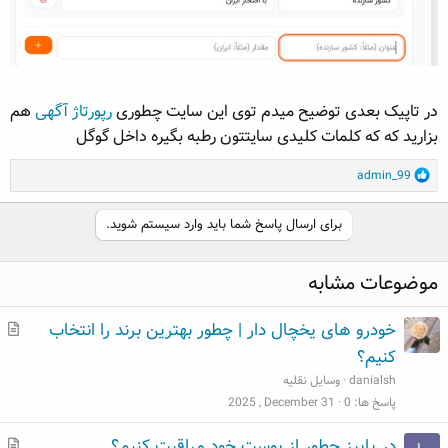
در تاپیک بعدی توضیح میدم توی این سایت چطوری
رپورتاژ آگهی
هم
بزارید که که کلمات کلیدی سایتتون رطبه بگیره داخل گوگل
R
admin_99
e
a
برای ارسال پاسخ شما باید وارد سیستم شوید.
c
t
i
موضوعات مشابه
o
n
م
s
خودرو های یخچال دار | چطور بهترین برند را انتخاب
:
ط
کنیم؟
ل
danialsh
وسایل نقلیه
ب
پاسخ ها
0
2025 , December 31
م
در پاییز چطور از پوست خود مراقبت کنیم؟