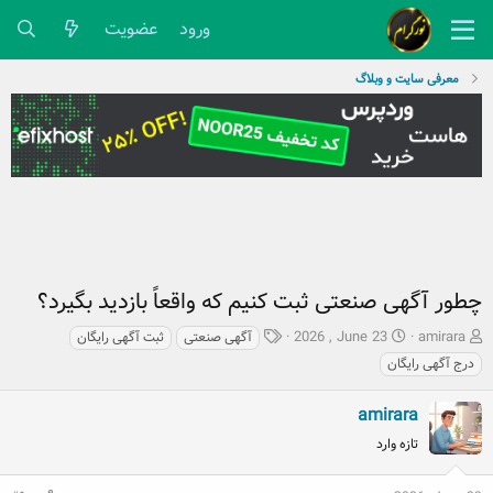
ورود
عضویت
معرفی سایت و وبلاگ
چطور آگهی صنعتی ثبت کنیم که واقعاً بازدید بگیرد؟
ش
ت
ب
2026 , June 23
amirara
آگهی صنعتی
ثبت آگهی رایگان
ر
ا
ر
درج آگهی رایگان
و
ر
چ
ع
ی
س
amirara
ک
خ
پ
ن
ش
تازه وارد
ه
ن
ر
ا
د
و