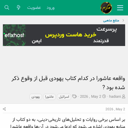
ورود
عضویت
منابع مذهبی
واقعه عاشورا در کدام کتاب یهودی قبل از وقوع ذکر
شده بود ?
ش
ت
ب
2026 , May 2
hadiani
اسرائیل
عاشورا
یهودی
ر
ا
ر
و
ر
چ
2026 , May 2
ع
ی
س
ک
خ
پ
بر اساس برخی روایات و تحلیل‌های تاریخی-دینی، به دو کتاب از
ن
ش
ه
منابع یهودی اشاره می‌شود که ادعا می‌شود در آن‌ها واقعه عاشورا