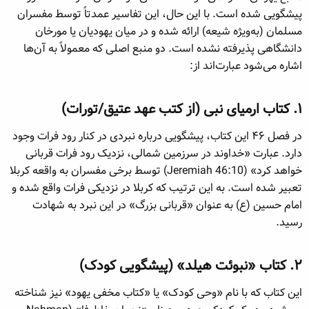
ن
ر
ا
پیشگویی شده است. با این حال، این تفاسیر عمدتاً توسط مفسران
د
و
مسلمان (به‌ویژه شیعه) ارائه شده و در میان یهودیان یا مورخان
ه
ع
م
دانشگاهی پذیرفته نشده است. دو منبع اصلی که معمولاً به آن‌ها
و
اشاره می‌شود عبارت‌اند از:
ض
و
ع
۱. کتاب ارمیای نبی (از کتب عهد عتیق/تورات)​
در فصل ۴۶ این کتاب، پیشگویی درباره نبردی در کنار رود فرات وجود
دارد. عبارت «خداوند در سرزمین شمالی، نزدیک رود فرات قربانی
خواهد کرد» (Jeremiah 46:10) توسط برخی مفسران به واقعه کربلا
تعبیر شده است. به این ترتیب که کربلا در نزدیکی فرات واقع شده و
امام حسین (ع) به عنوان «قربانی بزرگ» در این نبرد به شهادت
رسید.
۲. کتاب «نبوئت هیلد» (پیشگویی کودک)​
این کتاب که با نام «وحی کودک» یا «کتاب مخفی یهود» نیز شناخته