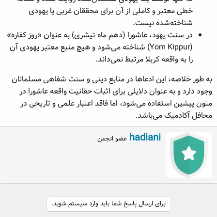
خطی معتبر و کاملی از آن برای محققان غربی یا یهودی
شناخته‌شده نیست.
در سنت یهود، عاشورا (دهم ماه تیشری) به عنوان «روز کفاره»
(Yom Kippur) شناخته می‌شود و هیچ منبع معتبر یهودی آن
را به واقعه کربلا مرتبط نمی‌داند.
به طور خلاصه، این ادعاها در منابع دینی و سنت شفاهی مسلمانان
وجود دارد و به عنوان دلایلی برای اثبات حقانیت واقعه عاشورا در
متون پیشین استفاده می‌شود، اما فاقد اعتبار علمی و تاریخی در
محافل آکادمیک می‌باشد.
W
hadiani
عضو انجمن
r
i
t
t
e
n
b
برای ارسال پاسخ شما باید وارد سیستم شوید.
y