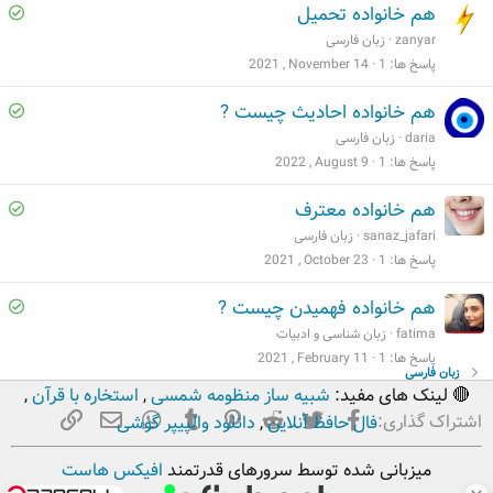
S
هم خانواده تحمیل
e
o
zanyar
زبان فارسی
d
l
پاسخ ها
1
2021 , November 14
v
S
هم خانواده احادیث چیست ?
e
o
daria
زبان فارسی
d
l
پاسخ ها
1
2022 , August 9
v
S
هم خانواده معترف
e
o
sanaz_jafari
زبان فارسی
d
l
پاسخ ها
1
2021 , October 23
v
S
هم خانواده فهمیدن چیست ?
e
o
fatima
زبان شناسی و ادبیات
d
l
پاسخ ها
1
2021 , February 11
زبان فارسی
v
🔴 لینک های مفید:
شبیه ساز منظومه شمسی
,
استخاره با قرآن
,
e
فیسبوک
تویتر
Reddit
Pinterest
Tumblr
ایمیل
WhatsApp
لینک
اشتراک گذاری:
فال حافظ آنلاین
,
دانلود والپیپر گوشی
d
میزبانی شده توسط سرورهای قدرتمند
افیکس هاست