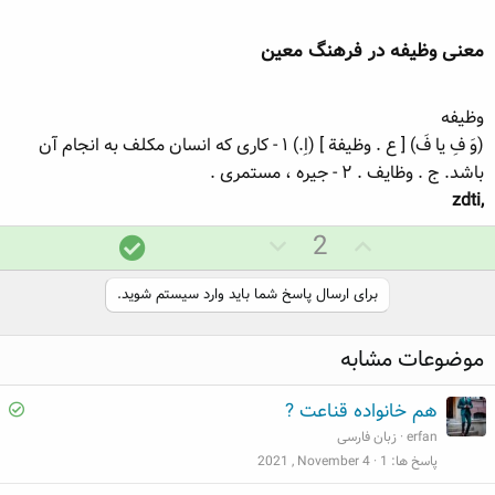
معنی وظیفه در فرهنگ معین​
وظیفه
(وَ فِ یا فَ) [ ع . وظیفة ] (اِ.) ۱ - کاری که انسان مکلف به انجام آن
باشد. ج . وظایف . ۲ - جیره ، مستمری .
,zdti
ر
ر
پ
2
ا
ا
ا
ی
ی
س
برای ارسال پاسخ شما باید وارد سیستم شوید.
م
م
خ
ث
ن
د
موضوعات مشابه
ب
ف
ر
ت
ی
س
S
هم خانواده قناعت ?
ت
o
erfan
زبان فارسی
l
پاسخ ها
1
2021 , November 4
v