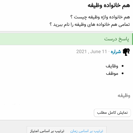
هم خانواده وظیفه​
ه
ع
م
هم خانواده واژه وظیفه چیست ؟
و
ض
تمامی هم خانواده های وظیفه را نام ببرید ؟
و
ع
پاسخ درست
شراره
2021 , June 11
وظایف
موظف
وظیفه​
/vazife/​
نمایش کامل مطلب
مترادف وظیفه
: تکلیف، فریضه، خدمت، رسالت، ماموریت، مسولیت،
شغل، عمل، کار، نقش، ادرار، حقوق، رستاد، شهریه، گذران،
ترتیب بر اساس زمان
ترتیب بر اساس امتیاز