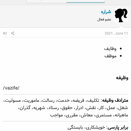
ماهیانه، مستمری، معاش، مقرری، مواجب
شراره
برابر پارسی
: خویشکاری، بایستگی
عضو فعال
معنی وظیفه در فرهنگ معین​
#2
2021 , June 11
وظیفه
وظایف
(وَ فِ یا فَ) [ ع . وظیفة ] (اِ.) ۱ - کاری که انسان مکلف به انجام آن
موظف
باشد. ج . وظایف . ۲ - جیره ، مستمری .
,zdti
وظیفه​
/vazife/​
مترادف
وظیفه
: تکلیف، فریضه، خدمت، رسالت، ماموریت، مسولیت،
شغل، عمل، کار، نقش، ادرار، حقوق، رستاد، شهریه، گذران،
ماهیانه، مستمری، معاش، مقرری، مواجب
برابر پارسی
: خویشکاری، بایستگی