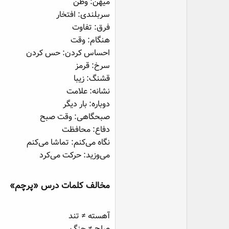
میهن: وطن
سربلندی: افتخار
فرق: تفاوت
هنگام: وقت
احساس کردن: حس کردن
سرخ: قرمز
قشنگ: زیبا
نشانه: علامت
دوباره: بار دیگر
صبحگاهی: وقت صبح
دفاع: محافظت
نگاه می‌کنم: تماشا می‌کنم
می‌وزید: حرکت می‌کرد
مخالف کلمات درس «پرچم»​
آهسته ≠ تند
صلح ≠ جنگ