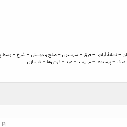
ان – نشانهٔ آزادی – فرق – سرسبزی – صلح و دوستی – سُرخ – وسط پ
صاف – پرستوها – می‌رسد – عید – فرش‌ها – تاب‌بازی
م