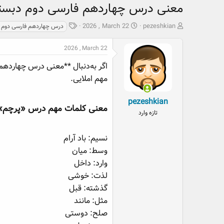
معنی درس چهاردهم فارسی دوم دبست
ش
ت
ب
2026 , March 22
pezeshkian
درس چهاردهم فارسی دوم 
ر
ا
ر
و
ر
چ
2026 , March 22
ع
ی
س
ک
خ
پ
اگر به‌دنبال **معنی درس چهاردهم 
ن
ش
ه
مهم املایی.
ن
ر
ا
د
و
pezeshkian
ه
ع
معنی کلمات مهم درس «پرچم»​
تازه وارد
م
و
ض
نسیم: باد آرام
و
وسط: میان
ع
وارد: داخل
لذت: خوشی
گذشته: قبل
مثل: مانند
صلح: دوستی