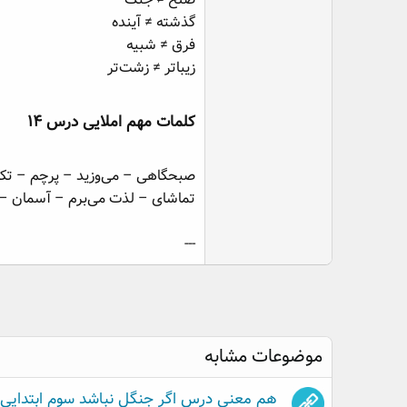
گذشته ≠ آینده
فرق ≠ شبیه
زیباتر ≠ زشت‌تر
کلمات مهم املایی درس ۱۴​
صبحگاهی – می‌وزید – پرچم – تک
تماشای – لذت می‌برم – آسمان – 
---
موضوعات مشابه
هم معنی درس اگر جنگل نباشد سوم ابتدایی