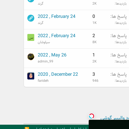
بازدیدها
2K
گرند
پاسخ ها
0
2022 , February 24
بازدیدها
1K
گرند
پاسخ ها
2
2022 , February 24
س
بازدیدها
8K
سیاوشان
پاسخ ها
1
2022 , May 26
بازدیدها
2K
admin_99
پاسخ ها
3
2020 , December 22
بازدیدها
946
farideh
د والپیپر گوشی
R