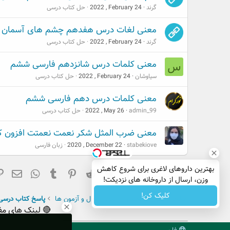
گرند
2022 , February 24
حل کتاب درسی
معنی لغات درس هفدهم چشم های آسمان 
گرند
2022 , February 24
حل کتاب درسی
معنی کلمات درس شانزدهم فارسی ششم
س
سیاوشان
2022 , February 24
حل کتاب درسی
معنی کلمات درس دهم فارسی ششم
admin_99
2022 , May 26
حل کتاب درسی
معنی ضرب المثل شکر نعمت نعمتت افزون کن
stabekiove
2020 , December 22
زبان فارسی
بهترین داروهای لاغری برای شروع کاهش
فیسبوک
تویتر
Reddit
Pinterest
Tumblr
ایم
hatsApp
اشتراک گذاری:
وزن، ارسال از داروخانه های نزدیکت!
کلیک کن!
صفحه اصلی
انجمن
نمونه سوال و آزمون ها
پاسخ کتاب درسی
🔴 لینک های مف