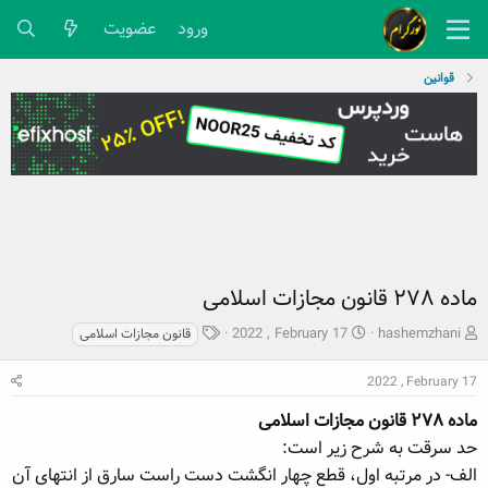
ورود
عضویت
قوانین
ماده ۲۷۸ قانون مجازات اسلامی
ش
ت
ب
2022 , February 17
hashemzhani
قانون مجازات اسلامی
ر
ا
ر
و
ر
چ
2022 , February 17
ع
ی
س
ک
ماده ۲۷۸ قانون مجازات اسلامی
خ
پ
ن
ش
ه
حد سرقت به شرح زیر است:
ن
ر
ا
الف- در مرتبه اول، قطع چهار انگشت دست راست سارق از انتهای آن
د
و