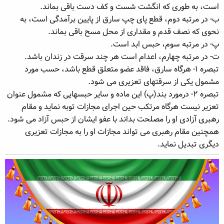
است، به طوری که انگشت شست و کف دست باقی بماند.
ه
ع
م
ب- در مرتبه دوم، قطع پای چپ سارق از پایین برآمدگی است، به
و
نحوی که نصف قدم و مقداری از محل مسح باقی بماند.
ض
پ- در مرتبه سوم، حبس ابد است.
و
ت- در مرتبه چهارم، اعدام است هر چند سرقت در زندان باشد.
ع
تبصره ۱- هرگاه سارق، فاقد عضو متعلق قطع باشد، حسب مورد
مشمول یکی از سرقتهای تعزیری می شود.
تبصره ۲- درمورد بند(پ) این ماده و سایر حبسهایی که مشمول عنوان
تعزیر نیست هرگاه مرتکب حین اجرای مجازات توبه نماید و مقام
رهبری آزادی او را مصلحت بداند با عفو ایشان از حبس آزاد می شود.
همچنین مقام رهبری می تواند مجازات او را به مجازات تعزیری
دیگری تبدیل نماید.