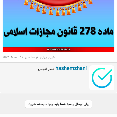
آخرین ویرایش توسط مدیر:
2022 , March 17
W
hashemzhani
عضو انجمن
r
i
t
t
e
n
b
برای ارسال پاسخ شما باید وارد سیستم شوید.
y