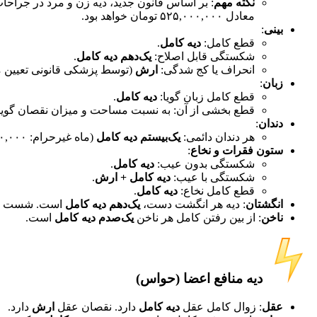
نکته مهم
: بر اساس قانون جدید، دیه زن و مرد در جراحات تا یک‌سوم
معادل ۵۲۵,۰۰۰,۰۰۰ تومان خواهد بود.
بینی
:
قطع کامل:
دیه کامل
.
شکستگی قابل اصلاح:
یک‌دهم دیه کامل
.
انحراف یا کج شدگی:
ارش
(توسط پزشکی قانونی تعیین م
زبان
:
قطع کامل زبان گویا:
دیه کامل
.
قطع بخشی از آن: به نسبت مساحت و میزان نقصان گویا
دندان
:
هر دندان دائمی:
یک‌بیستم دیه کامل
(ماه غیرحرام: ۱۰۵,۰۰۰,۰۰۰ تومان).
ستون فقرات و نخاع
:
شکستگی بدون عیب:
دیه کامل
.
شکستگی با عیب:
دیه کامل + ارش
.
قطع کامل نخاع:
دیه کامل
.
انگشتان
: دیه هر انگشت دست،
یک‌دهم دیه کامل
است. شست پا ن
ناخن
: از بین رفتن کامل هر ناخن
یک‌صدم دیه کامل
است.
دیه منافع اعضا (حواس)​
عقل
: زوال کامل عقل
دیه کامل
دارد. نقصان عقل
ارش
دارد.