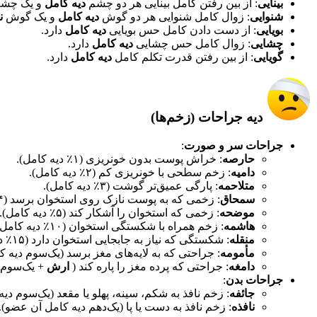
بینایی
: از بین رفتن کامل بینایی هر دو چشم
دیه کامل
و یک چش
شنوایی
: زوال کامل شنوایی هر دو گوش
دیه کامل
و یک گوش
ن
بویایی
: از دست دادن کامل حس بویایی
دیه کامل
دارد.
چشایی
: زوال کامل حس چشایی
دیه کامل
دارد.
گویایی
: از بین رفتن قدرت تکلم کامل
دیه کامل
دارد.
دیه جراحات (زخم‌ها)​
جراحات سر و صورت
:
حارصه
: خراش پوست بدون خونریزی (۱٪ دیه کامل).
دامیه
: زخم سطحی با خونریزی کم (۲٪ دیه کامل).
متلاحمه
: پارگی عمیق‌تر گوشت (۳٪ دیه کامل).
سمحاق
: زخمی که به پوست نازک روی استخوان برسد (۴٪ دیه کامل).
موضحه
: زخمی که استخوان را آشکار کند (۵٪ دیه کامل).
هاشمه
: زخم همراه با شکستگی استخوان (۱۰٪ دیه کامل).
منقله
: شکستگی که نیاز به جابجایی استخوان دارد (۱۵٪ دیه کامل).
مأمومه
: جراحتی که به لایه‌های مغز برسد (یک‌سوم دیه ک
دامغه
: جراحتی که پرده مغز را پاره کند (
ارش
+ یک‌سوم د
جراحات بدن
:
جائفه
: زخم نافذ به شکم، سینه، پهلو یا مقعد (یک‌سوم دیه
نافذه
: زخم نافذ به دست یا پا (یک‌دهم دیه کامل آن عضو).