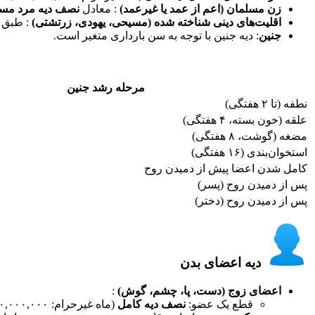
زن مسلمان (اعم از عمد یا غیرعمد)
: معادل
نصف دیه مرد مس
اقلیت‌های دینی شناخته شده (مسیحی، یهودی، زرتشتی)
: طبق 
جنین
: دیه جنین با توجه به سن بارداری متغیر است.
مرحله رشد جنین
نطفه (تا ۲ هفتگی)
علقه (خون بسته، ۴ هفتگی)
مضغه (گوشت، ۸ هفتگی)
استخوان‌بندی (۱۶ هفتگی)
کامل شدن اعضا پیش از دمیدن روح
پس از دمیدن روح (پسر)
پس از دمیدن روح (دختر)
دیه اعضای بدن​
اعضای زوج (دست، پا، چشم، گوش)
:
قطع یک عضو:
نصف دیه کامل
(ماه غیرحرام: ۱,۰۵۰,۰۰۰,۰۰۰ تومان). قطع هر دو عضو: