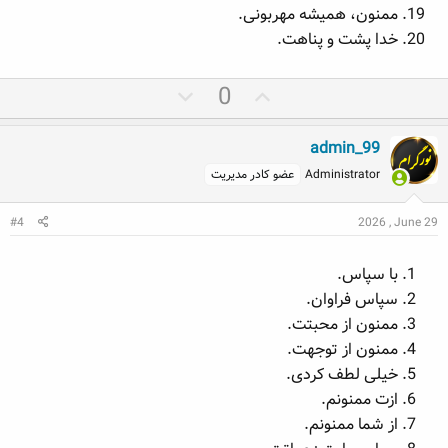
ممنون، همیشه مهربونی.
خدا پشت و پناهت.
ر
ر
0
ا
ا
ی
ی
admin_99
م
م
Administrator
عضو کادر مدیریت
ث
ن
ب
ف
#4
2026 , June 29
ت
ی
با سپاس.
سپاس فراوان.
ممنون از محبتت.
ممنون از توجهت.
خیلی لطف کردی.
ازت ممنونم.
از شما ممنونم.