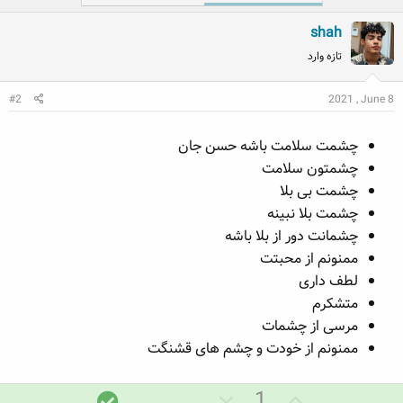
shah
تازه وارد
#2
2021 , June 8
چشمت سلامت باشه حسن جان
چشمتون سلامت
چشمت بی بلا
چشمت بلا نبینه
چشمانت دور از بلا باشه
ممنونم از محبتت
لطف داری
متشکرم
مرسی از چشمات
ممنونم از خودت و چشم های قشنگت
ر
ر
پ
1