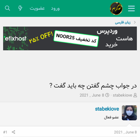
ورود
عضویت
زبان فارسی
در جواب چشم گفتن چه باید گفت ?
ش
ت
2021 , June 8
stabekiove
ر
ا
و
ر
stabekiove
ع
ی
عضو فعال
ک
خ
ن
ش
ن
2021 , June 8
ر
#1
د
و