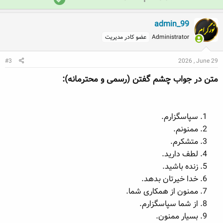
ا
ا
ا
ی
ی
س
admin_99
م
م
خ
Administrator
عضو کادر مدیریت
ث
ن
د
ب
ف
ر
#3
2026 , June 29
ت
ی
س
متن در جواب چشم گفتن (رسمی و محترمانه):​
ت
سپاسگزارم.
ممنونم.
متشکرم.
لطف دارید.
زنده باشید.
خدا خیرتان بدهد.
ممنون از همکاری شما.
از شما سپاسگزارم.
بسیار ممنون.