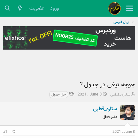
ورود
عضویت
زبان فارسی
جوجه تیغی در جدول ?
ش
ت
ب
ستاره_قطبی
2021 , June 8
حل جدول
ر
ا
ر
و
ر
چ
ستاره_قطبی
ع
ی
س
عضو فعال
ک
خ
پ
ن
ش
ه
ن
ر
ا
#1
2021 , June 8
د
و