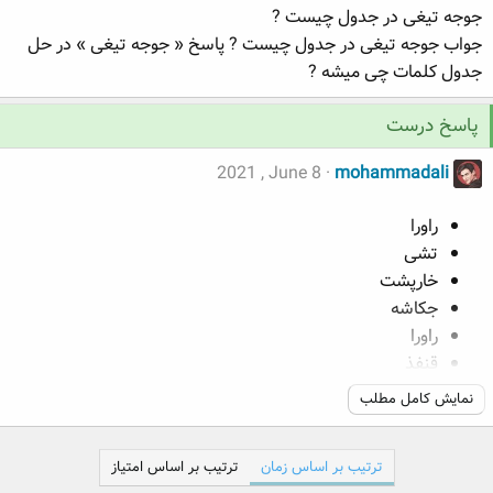
جوجه تیغی در جدول چیست ?
ه
ع
م
جواب جوجه تیغی در جدول چیست ? پاسخ « جوجه تیغی » در حل
و
جدول کلمات چی میشه ?
ض
و
پاسخ درست
ع
2021 , June 8
mohammadali
راورا
تشی
خارپشت
جکاشه
راورا
قنفذ
نمایش کامل مطلب
ترتیب بر اساس زمان
ترتیب بر اساس امتیاز