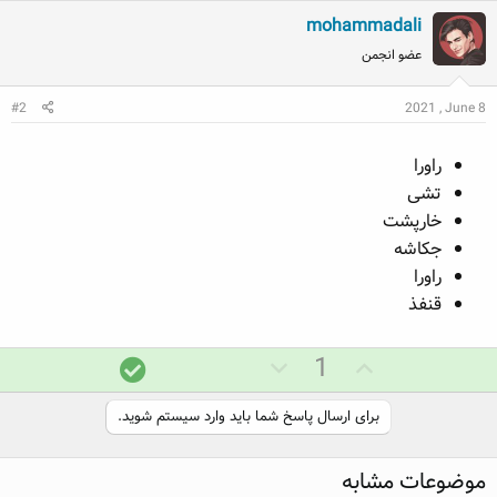
mohammadali
عضو انجمن
#2
2021 , June 8
راورا
تشی
خارپشت
جکاشه
راورا
قنفذ
ر
ر
پ
1
ا
ا
ا
ی
ی
س
برای ارسال پاسخ شما باید وارد سیستم شوید.
م
م
خ
ث
ن
د
موضوعات مشابه