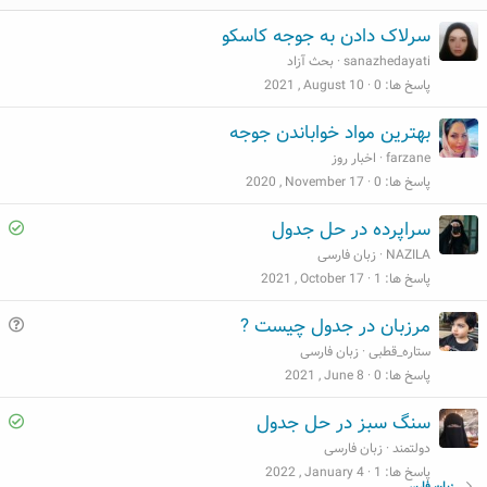
ب
ف
ر
ت
ی
س
سرلاک دادن به جوجه کاسکو
ت
sanazhedayati
بحث آزاد
پاسخ ها
0
2021 , August 10
بهترین مواد خواباندن جوجه
farzane
اخبار روز
پاسخ ها
0
2020 , November 17
S
سراپرده در حل جدول
o
NAZILA
زبان فارسی
l
پاسخ ها
1
2021 , October 17
v
س
مرزبان در جدول چیست ?
e
و
ستاره_قطبی
زبان فارسی
d
ا
پاسخ ها
0
2021 , June 8
ل
S
سنگ سبز در حل جدول
o
دولتمند
زبان فارسی
l
پاسخ ها
1
2022 , January 4