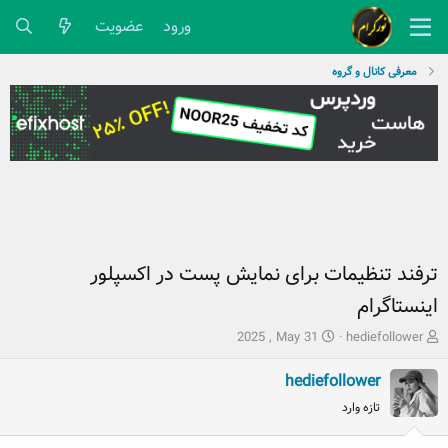
ورود
عضویت
معرفی کانال و گروه
ترفند تنظیمات برای نمایش پست در اکسپلور
اینستاگرام
ش
ت
2025 , May 31
hediefollower
ر
ا
و
ر
hediefollower
ع
ی
تازه وارد
ک
خ
ن
ش