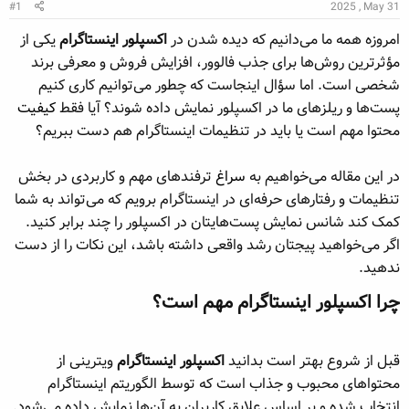
ن
2025 , May 31
ر
#1
د
و
امروزه همه ما می‌دانیم که دیده شدن در
اکسپلور اینستاگرام
یکی از
ه
ع
مؤثرترین روش‌ها برای جذب فالوور، افزایش فروش و معرفی برند
م
و
شخصی است. اما سؤال اینجاست که چطور می‌توانیم کاری کنیم
ض
پست‌ها و ریلزهای ما در اکسپلور نمایش داده شوند؟ آیا فقط
کیفیت
و
محتوا مهم است یا باید در تنظیمات اینستاگرام هم دست ببریم؟
ع
در این مقاله می‌خواهیم به
سراغ
ترفندهای مهم و کاربردی در بخش
تنظیمات و رفتارهای حرفه‌ای در اینستاگرام برویم که می‌تواند به شما
کمک کند شانس نمایش پست‌هایتان در اکسپلور را چند برابر کنید.
اگر می‌خواهید پیجتان رشد واقعی داشته باشد، این نکات را از دست
ندهید.
چرا اکسپلور اینستاگرام مهم است؟​
قبل از شروع بهتر است بدانید
اکسپلور اینستاگرام
ویترینی از
محتواهای محبوب و جذاب است که توسط الگوریتم اینستاگرام
انتخاب شده و بر اساس علایق کاربران به آن‌ها نمایش داده می‌شود.