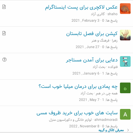
م
عکس لاکچری برای پست اینستاگرام
ط
shaho
گالری آزاد
ل
پاسخ ها
0
2021 , February 3
ب
م
کپشن برای فصل تابستان
ط
زهرا
فرهنگ و هنر
ل
پاسخ ها
0
2021 , June 27
ب
س
دعایی برای آمدن مستاجر
و
فتوکده
بحث آزاد
ا
پاسخ ها
1
2021 , January 6
ل
چه پمادی برای درمان میلیا خوب است؟
ه
همه چی در هم
بحث آزاد
پاسخ ها
1
2021 , May 7
سایت های خوب برای خرید ظروف مسی
ahmadmoradi
لوازم خانگی و دکوراسیون منزل
پاسخ ها
0
2022 , November 8
معرفی کانال و گروه